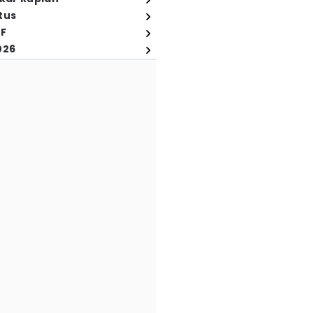
tus
FF
026