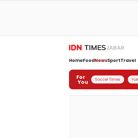
JABAR
Home
Food
News
Sport
Travel
For
Soccer Times
Yuk 
You