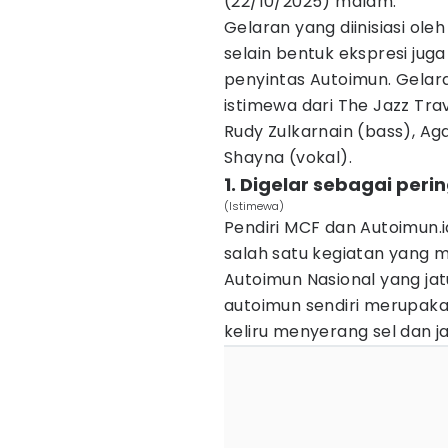
(22/10/2025) malam.
Gelaran yang diinisiasi ol
selain bentuk ekspresi ju
penyintas Autoimun. Gelara
istimewa dari The Jazz Trave
Rudy Zulkarnain (bass), Ag
Shayna (vokal).
1. Digelar sebagai per
(Istimewa)
Pendiri MCF dan Autoimun.i
salah satu kegiatan yang m
Autoimun Nasional yang ja
autoimun sendiri merupaka
keliru menyerang sel dan ja