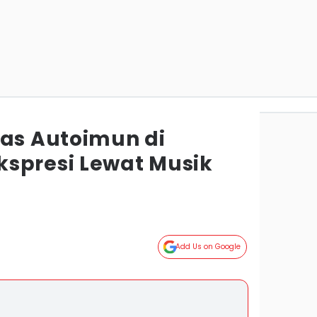
tas Autoimun di
spresi Lewat Musik
Add Us on Google