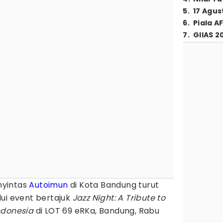
5
.
17 Agus
6
.
Piala A
7
.
GIIAS 2
nyintas
Autoimun
di Kota Bandung turut
ui event bertajuk
Jazz Night: A Tribute to
ndonesia
di LOT 69 eRKa, Bandung, Rabu