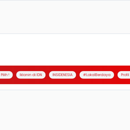
Pilih !
Iklanin di IDN
INSIDENESIA
#LokalBerdaya
Profi