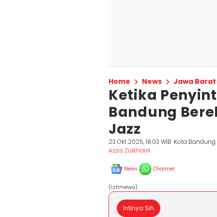
Home
News
Jawa Barat
Ketika Penyin
Bandung Berek
Jazz
23 Okt 2025, 18:03 WIB
Kota Bandung
Azzis Zulkhairil
News
Channel
(Istimewa)
Intinya Sih