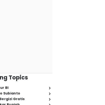
ng Topics
ur BI
o Subianto
ergizi Gratis
ukar Rupiah