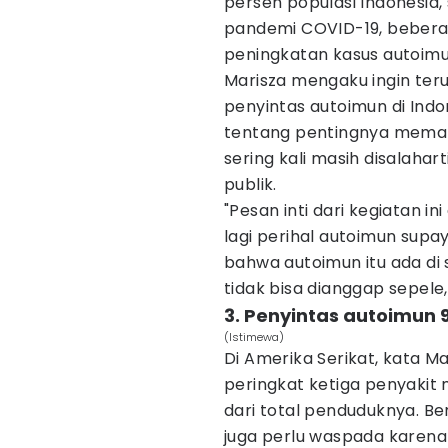
persen populasi Indonesia,
pandemi COVID-19, bebera
peningkatan kasus autoimu
Marisza mengaku ingin te
penyintas autoimun di Ind
tentang pentingnya memah
sering kali masih disalaha
publik.
"Pesan inti dari kegiatan i
lagi perihal autoimun supa
bahwa autoimun itu ada di sek
tidak bisa dianggap sepele,
3. Penyintas autoimun
(Istimewa)
Di Amerika Serikat, kata 
peringkat ketiga penyakit
dari total penduduknya. Be
juga perlu waspada karena 