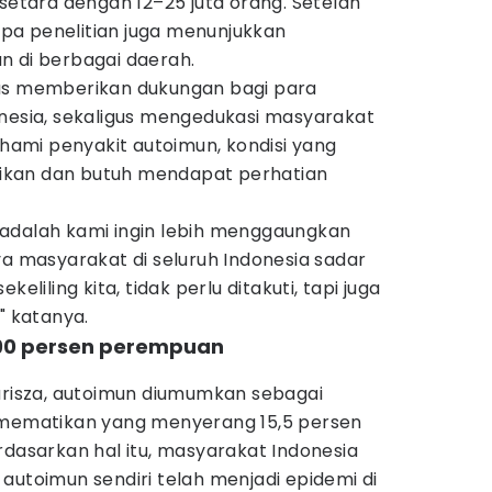
 setara dengan 12–25 juta orang. Setelah
pa penelitian juga menunjukkan
n di berbagai daerah.
rus memberikan dukungan bagi para
onesia, sekaligus mengedukasi masyarakat
ami penyakit autoimun, kondisi yang
rtikan dan butuh mendapat perhatian
ni adalah kami ingin lebih menggaungkan
ya masyarakat di seluruh Indonesia sadar
eliling kita, tidak perlu ditakuti, tapi juga
" katanya.
 90 persen perempuan
Marisza, autoimun diumumkan sebagai
 mematikan yang menyerang 15,5 persen
rdasarkan hal itu, masyarakat Indonesia
autoimun sendiri telah menjadi epidemi di