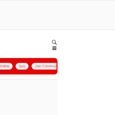
l Dokter
Quiz
Join Community