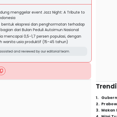
dung menggelar event Jazz Night: A Tribute to
ndonesia
 bentuk ekspresi dan penghormatan terhadap
bagian dari Bulan Peduli Autoimun Nasional
sia mencapai 0,5–1,7 persen populasi, dengan
h wanita usia produktif (15–45 tahun)
ssisted and reviewed by our editorial team.
Trendi
1
.
Gubern
2
.
Prabow
3
.
Makan B
4
.
Nilai T