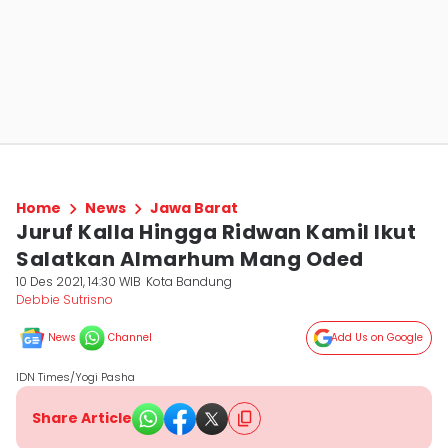
Home
News
Jawa Barat
Juruf Kalla Hingga Ridwan Kamil Ikut
Salatkan Almarhum Mang Oded
10 Des 2021, 14:30 WIB
Kota Bandung
Debbie Sutrisno
News
Channel
Add Us on Google
IDN Times/Yogi Pasha
Share Article