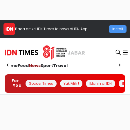
Baca artikel
IDN Times
lainnya di IDN App
Install
JABAR
Home
Food
News
Sport
Travel
For
Soccer Times
Yuk Pilih !
Iklanin di IDN
INSI
You