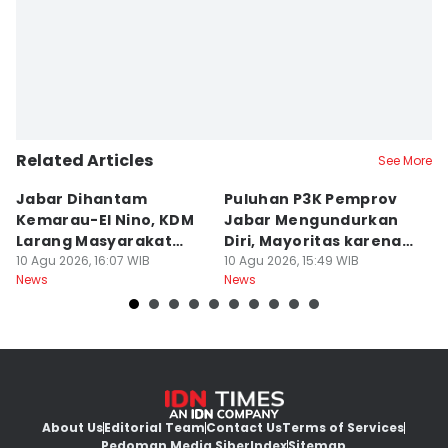
Debbie Sutrisno
Related Articles
See More
Jabar Dihantam
Puluhan P3K Pemprov
Sa
Kemarau-El Nino, KDM
Jabar Mengundurkan
P
Larang Masyarakat
Diri, Mayoritas karena
B
Masuk Hutan
10 Agu 2026, 16:07 WIB
Ikut Pasangan
10 Agu 2026, 15:49 WIB
10
News
News
Ne
About Us
Editorial Team
Contact Us
Terms of Services
Pedoman Media Siber
Index
Sitemap