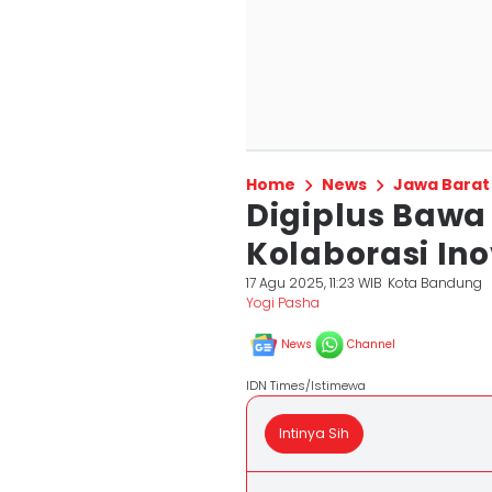
Home
News
Jawa Barat
Digiplus Bawa
Kolaborasi Ino
17 Agu 2025, 11:23 WIB
Kota Bandung
Yogi Pasha
News
Channel
IDN Times/Istimewa
Intinya Sih