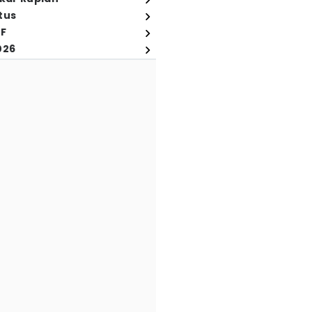
tus
FF
026