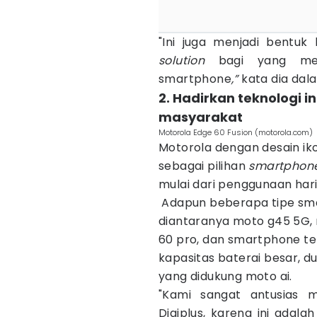
"Ini juga menjadi bentu
solution
bagi yang mem
smartphone
,”
kata dia dal
2. Hadirkan teknologi 
masyarakat
Motorola Edge 60 Fusion (motorola.com)
Motorola dengan desain ik
sebagai pilihan
smartphon
mulai dari penggunaan har
Adapun beberapa tipe sma
diantaranya moto g45 5G, 
60 pro, dan smartphone t
kapasitas baterai besar, d
yang didukung moto ai.
"Kami sangat antusias 
Digiplus, karena ini adal