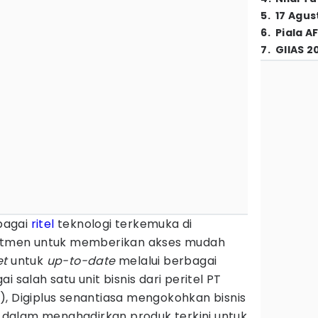
5
.
17 Agus
6
.
Piala A
7
.
GIIAS 2
bagai
ritel
teknologi terkemuka di
omitmen untuk memberikan akses mudah
et
untuk
up-to-date
melalui berbagai
 salah satu unit bisnis dari peritel PT
), Digiplus senantiasa mengokohkan bisnis
dalam menghadirkan produk terkini untuk