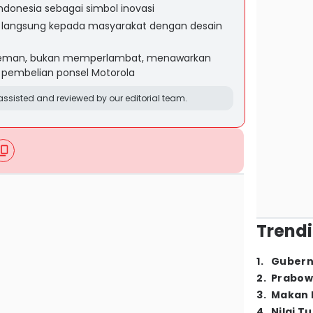
Indonesia sebagai simbol inovasi
if langsung kepada masyarakat dengan desain
 teman, bukan memperlambat, menawarkan
 pembelian ponsel Motorola
ssisted and reviewed by our editorial team.
Trendi
1
.
Gubern
2
.
Prabow
3
.
Makan B
4
.
Nilai T