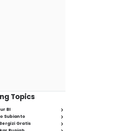
ng Topics
ur BI
o Subianto
ergizi Gratis
ukar Rupiah