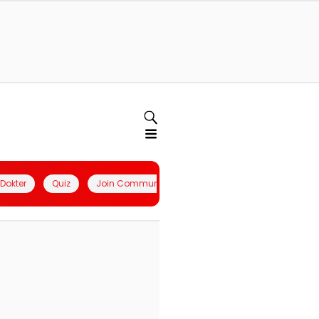
l Dokter
Quiz
Join Community