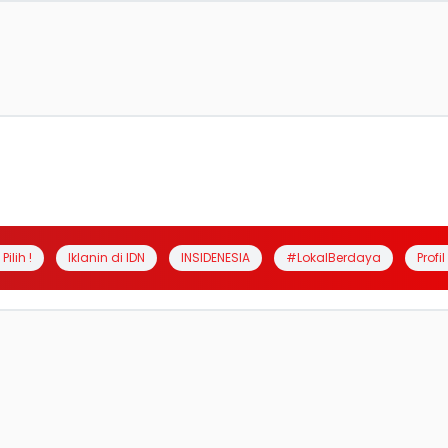
Pilih !
Iklanin di IDN
INSIDENESIA
#LokalBerdaya
Profi