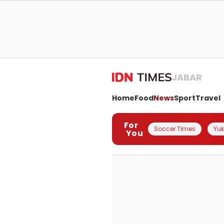
JABAR
Home
Food
News
Sport
Travel
For
Soccer Times
Yuk 
You