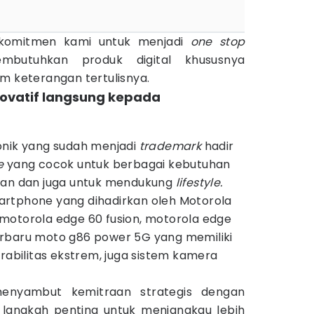
k komitmen kami untuk menjadi
one stop
butuhkan produk digital khususnya
am keterangan tertulisnya.
inovatif langsung kepada
onik yang sudah menjadi
trademark
hadir
e
yang cocok untuk berbagai kebutuhan
ian dan juga untuk mendukung
lifestyle.
rtphone yang dihadirkan oleh Motorola
motorola edge 60 fusion, motorola edge
erbaru moto g86 power 5G yang memiliki
urabilitas ekstrem, juga sistem kamera
menyambut kemitraan strategis dengan
ah langkah penting untuk menjangkau lebih