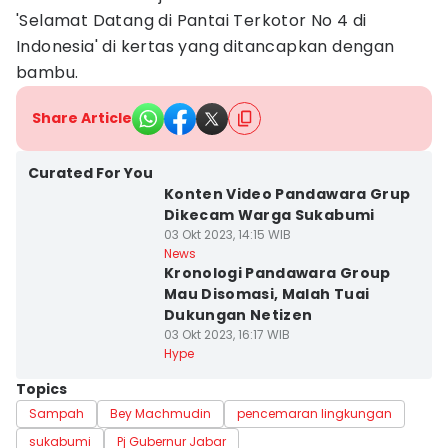
'Selamat Datang di Pantai Terkotor No 4 di
Indonesia' di kertas yang ditancapkan dengan
bambu.
Share Article
Curated For You
Konten Video Pandawara Grup
Dikecam Warga Sukabumi
03 Okt 2023, 14:15 WIB
News
Kronologi Pandawara Group
Mau Disomasi, Malah Tuai
Dukungan Netizen
03 Okt 2023, 16:17 WIB
Hype
Topics
Sampah
Bey Machmudin
pencemaran lingkungan
sukabumi
Pj Gubernur Jabar