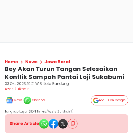
Home
News
Jawa Barat
Bey Akan Turun Tangan Selesaikan
Konflik Sampah Pantai Loji Sukabumi
03 Okt 2023, 19:21 WIB
Kota Bandung
Azzis Zulkhairil
News
Channel
Add Us on Google
Tangkap Layar (IDN Times/Azzis Zulkhairil)
Share Article