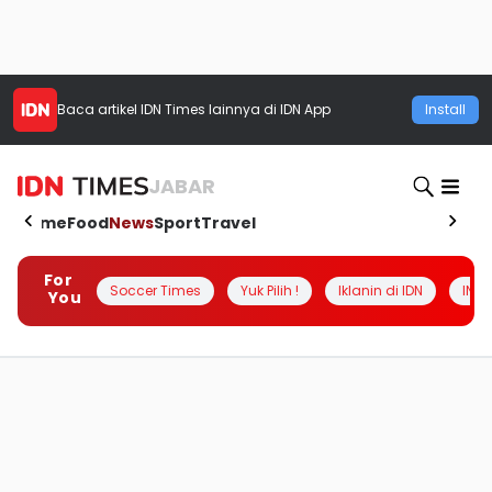
Baca artikel
IDN Times
lainnya di IDN App
Install
JABAR
Home
Food
News
Sport
Travel
For
Soccer Times
Yuk Pilih !
Iklanin di IDN
INSI
You