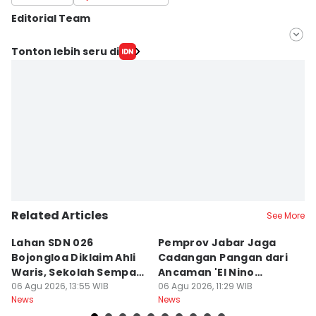
Editorial Team
Editor
Tonton lebih seru di
Yogi Pasha
Editor
Azzis Zulkhairil
Related Articles
See More
Lahan SDN 026
Pemprov Jabar Jaga
N
Bojongloa Diklaim Ahli
Cadangan Pangan dari
T
Waris, Sekolah Sempat
Ancaman 'El Nino
P
Disegel
06 Agu 2026, 13:55 WIB
Godzilla'
06 Agu 2026, 11:29 WIB
M
06
News
News
Ne