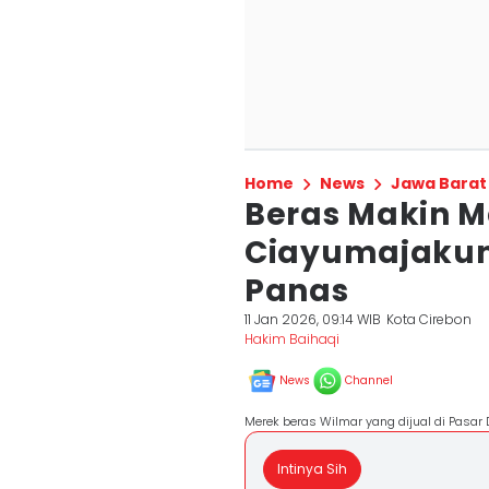
Home
News
Jawa Barat
Beras Makin M
Ciayumajakuni
Panas
11 Jan 2026, 09:14 WIB
Kota Cirebon
Hakim Baihaqi
News
Channel
Merek beras Wilmar yang dijual di Pasar
Intinya Sih