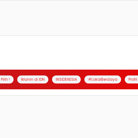
Pilih !
Iklanin di IDN
INSIDENESIA
#LokalBerdaya
Profi