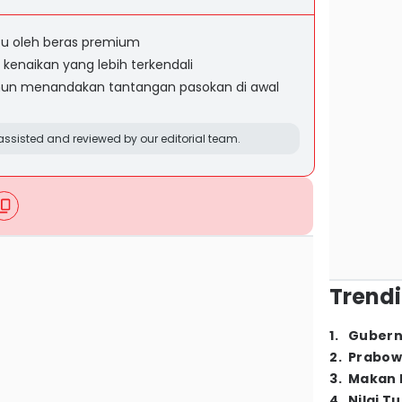
cu oleh beras premium
enaikan yang lebih terkendali
ahun menandakan tantangan pasokan di awal
ssisted and reviewed by our editorial team.
Trendi
1
.
Gubern
2
.
Prabow
3
.
Makan B
4
.
Nilai T