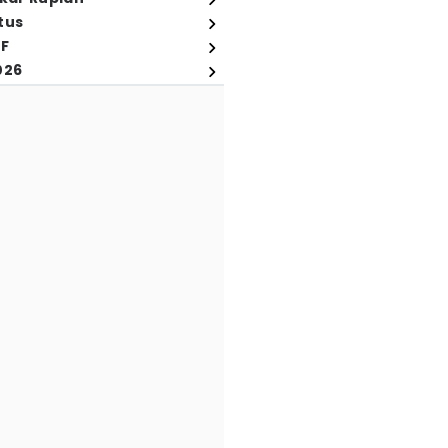
tus
FF
026