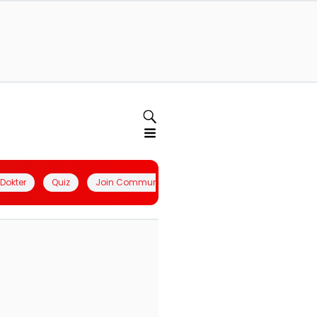
l Dokter
Quiz
Join Community