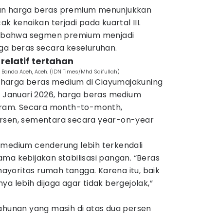
an harga beras premium menunjukkan
ak kenaikan terjadi pada kuartal III.
an bahwa segmen premium menjadi
ga beras secara keseluruhan.
relatif tertahan
 Banda Aceh, Aceh. (IDN Times/Mhd Saifullah)
harga beras medium di Ciayumajakuning
a Januari 2026, harga beras medium
ogram. Secara month-to-month,
ersen, sementara secara year-on-year
 medium cenderung lebih terkendali
ma kebijakan stabilisasi pangan. “Beras
yoritas rumah tangga. Karena itu, baik
a lebih dijaga agar tidak bergejolak,”
tahunan yang masih di atas dua persen