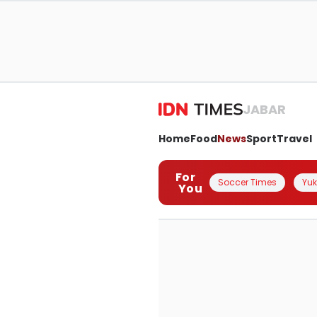
JABAR
Home
Food
News
Sport
Travel
For
Soccer Times
Yuk 
You