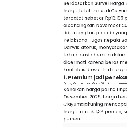
Berdasarkan Survei Harga B
harga total beras di Ciay
tercatat sebesar Rp13.199 p
dibandingkan November 202
dibandingkan periode yan
Pelaksana Tugas Kepala Bad
Darwis Sitorus, menyataka
tahun masih berada dalam
dicermati karena beras m
kontribusi besar terhadap i
1. Premium jadi penek
Agus, Pemilik Toko Beras 20 Dargo menun
Kenaikan harga paling ting
Desember 2025, harga bera
Ciayumajakuning mencapai 
harga ini naik 1,38 persen
persen.