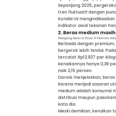
Sepanjang 2025, pergerak
tren fluktuatif dengan punc
Kondisi ini mengindikasik
indikator awal tekanan har
2. Beras medium masih 
Pedagang beras di Pasar Al Mahirah, Kota
Berbeda dengan premium, 
bergerak lebih landai. Pad
tercatat Rp12.937 per kil
kenaikannya hanya 0,39 p
naik 2,15 persen.
Darwis menjelaskan, beras
karena menjadi sasaran uta
medium adalah konsumsi ma
distribusi maupun pasokanny
kata dia.
Meski demikian, kenaikan 