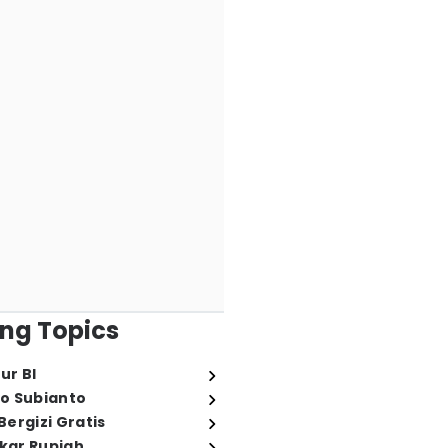
ng Topics
ur BI
o Subianto
ergizi Gratis
ukar Rupiah