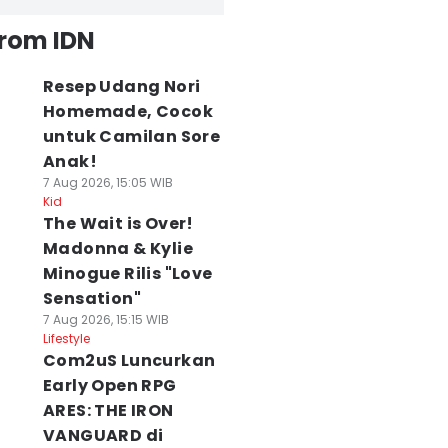
from IDN
Resep Udang Nori
Homemade, Cocok
untuk Camilan Sore
Anak!
7 Aug 2026, 15:05 WIB
Kid
The Wait is Over!
Madonna & Kylie
Minogue Rilis "Love
Sensation"
7 Aug 2026, 15:15 WIB
Lifestyle
Com2uS Luncurkan
Early Open RPG
ARES: THE IRON
VANGUARD di