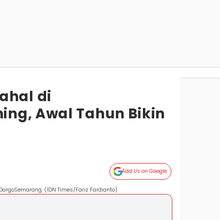
ahal di
ng, Awal Tahun Bikin
Add Us on Google
 DargoSemarang. (IDN Times/Fariz Fardianto)