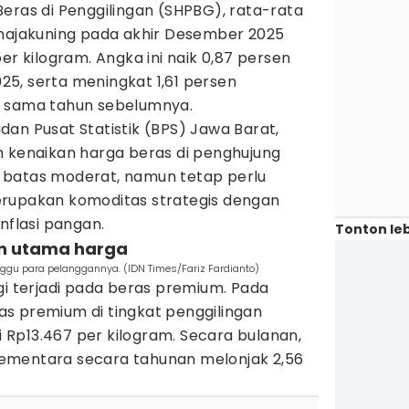
eras di Penggilingan (SHPBG), rata-rata
umajakuning pada akhir Desember 2025
er kilogram. Angka ini naik 0,87 persen
5, serta meningkat 1,61 persen
g sama tahun sebelumnya.
an Pusat Statistik (BPS) Jawa Barat,
n kenaikan harga beras di penghujung
 batas moderat, namun tetap perlu
erupakan komoditas strategis dengan
nflasi pangan.
Tonton leb
an utama harga
ggu para pelanggannya. (IDN Times/Fariz Fardianto)
gi terjadi pada beras premium. Pada
s premium di tingkat penggilingan
Rp13.467 per kilogram. Secara bulanan,
, sementara secara tahunan melonjak 2,56