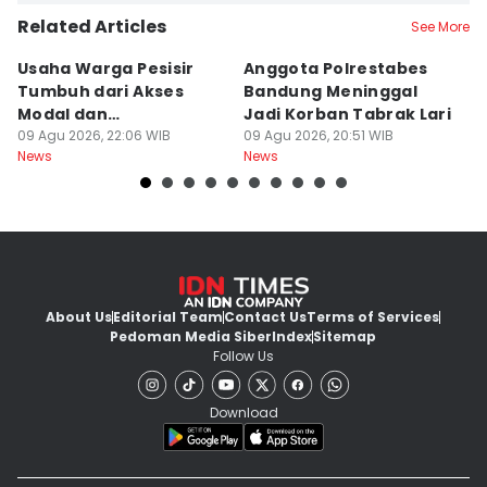
Related Articles
See More
Usaha Warga Pesisir
Anggota Polrestabes
P
Tumbuh dari Akses
Bandung Meninggal
P
Modal dan
Jadi Korban Tabrak Lari
y
Pendampingan
09 Agu 2026, 22:06 WIB
09 Agu 2026, 20:51 WIB
M
09
News
News
Ne
About Us
Editorial Team
Contact Us
Terms of Services
Pedoman Media Siber
Index
Sitemap
Follow Us
Download