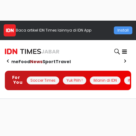
Baca artikel
IDN Times
lainnya di IDN App
Install
JABAR
Home
Food
News
Sport
Travel
For
Soccer Times
Yuk Pilih !
Iklanin di IDN
INSI
You