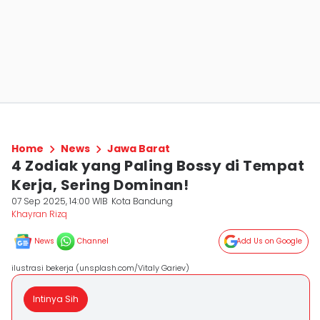
Home
News
Jawa Barat
4 Zodiak yang Paling Bossy di Tempat
Kerja, Sering Dominan!
07 Sep 2025, 14:00 WIB
Kota Bandung
Khayran Rizq
News
Channel
Add Us on Google
ilustrasi bekerja (unsplash.com/Vitaly Gariev)
Intinya Sih