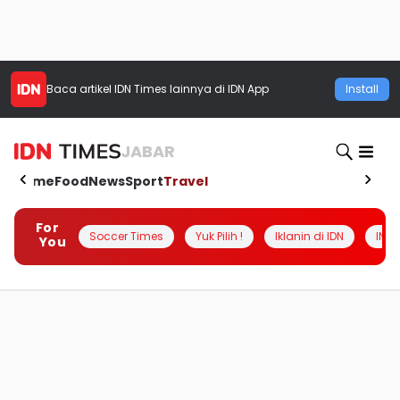
Baca artikel
IDN Times
lainnya di IDN App
Install
JABAR
Home
Food
News
Sport
Travel
For
Soccer Times
Yuk Pilih !
Iklanin di IDN
INSI
You