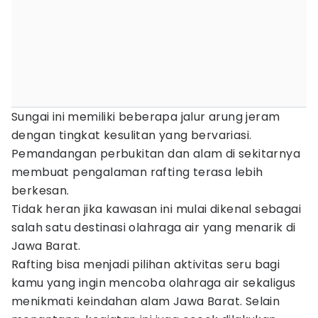
Sungai ini memiliki beberapa jalur arung jeram
dengan tingkat kesulitan yang bervariasi.
Pemandangan perbukitan dan alam di sekitarnya
membuat pengalaman rafting terasa lebih
berkesan.
Tidak heran jika kawasan ini mulai dikenal sebagai
salah satu destinasi olahraga air yang menarik di
Jawa Barat.
Rafting bisa menjadi pilihan aktivitas seru bagi
kamu yang ingin mencoba olahraga air sekaligus
menikmati keindahan alam Jawa Barat. Selain