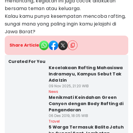
menantang, kegiatan ini juga cocok dilakukan
bersama teman atau keluarga.
Kalau kamu punya kesempatan mencoba rafting,
sungai mana yang paling ingin kamu jelajahi di
Jawa Barat?
Share Article
Curated For You
Kecelakaan Rafting Mahasiswa
Indramayu, Kampus Sebut Tak
Ada Izin
09 Nov 2025, 21:20 WIB
News
Menikmati Keindahan Green
Canyon dengan Body Rafting di
Pangandaran
06 Des 2019, 18:05 WIB
Travel
5 Warga Termasuk Balita Jatuh