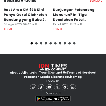
Related Articles
See More
Rest Area KM 97B Kini
Kunjungan Pelancong
4
Punya Gerai Oleh-oleh
Menurun? Ini Tiga
P
Bandung yang Buka 24
Kesalahan Fatal
D
Jam
03 Agu 2026, 09:47 WIB
Pengelola Wisata
15 Jul 2026, 18:12 WIB
K
14
Travel
Travel
Tr
About Us
Editorial Team
Contact Us
Terms of Services
Pedoman Media Siber
Index
Sitemap
Follow Us
Download