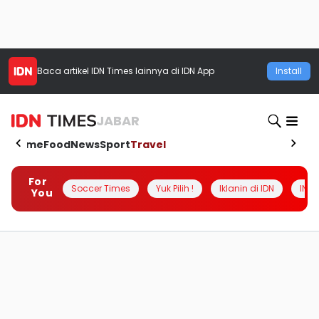
Baca artikel
IDN Times
lainnya di IDN App
Install
JABAR
Home
Food
News
Sport
Travel
For
Soccer Times
Yuk Pilih !
Iklanin di IDN
INSI
You