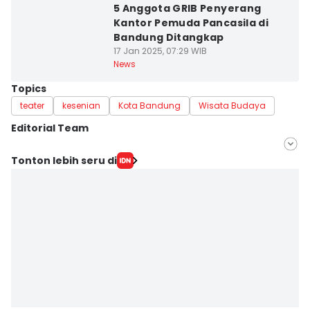
5 Anggota GRIB Penyerang
Kantor Pemuda Pancasila di
Bandung Ditangkap
17 Jan 2025, 07:29 WIB
News
Topics
teater
kesenian
Kota Bandung
Wisata Budaya
Editorial Team
Editor
Tonton lebih seru di
Galih Persiana
Editor
Azzis Zulkhairil