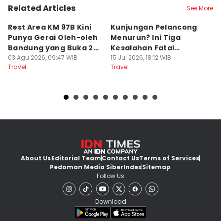
Related Articles
See More
Rest Area KM 97B Kini
Kunjungan Pelancong
4
Punya Gerai Oleh-oleh
Menurun? Ini Tiga
P
Bandung yang Buka 24
Kesalahan Fatal
D
Jam
03 Agu 2026, 09:47 WIB
Pengelola Wisata
15 Jul 2026, 18:12 WIB
K
14
Travel
Travel
Tr
About Us
Editorial Team
Contact Us
Terms of Services
Pedoman Media Siber
Index
Sitemap
Follow Us
Download