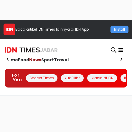
Baca artikel
IDN Times
lainnya di IDN App
Install
JABAR
Home
Food
News
Sport
Travel
For
Soccer Times
Yuk Pilih !
Iklanin di IDN
INSI
You