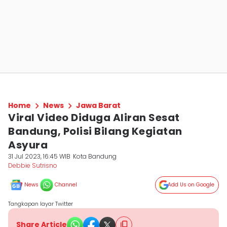
Home
News
Jawa Barat
Viral Video Diduga Aliran Sesat
Bandung, Polisi Bilang Kegiatan
Asyura
31 Jul 2023, 16:45 WIB
Kota Bandung
Debbie Sutrisno
News
Channel
Add Us on Google
Tangkapan layar Twitter
Share Article