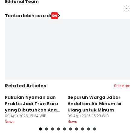
Editorial Team
Editor
Tonton lebih seru di
Galih Persiana
Editor
Debbie Sutrisno
Related Articles
See More
Pakaian Nyaman dan
Separuh Warga Jabar
L
Praktis Jadi Tren Baru
Andalkan Air Minum Isi
C
yang Dibutuhkan Anak
Ulang untuk Minum
J
Muda
09 Agu 2026, 15:24 WIB
09 Agu 2026, 15:23 WIB
L
09
News
News
Ne