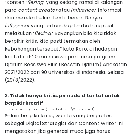
“Konten ‘
flexing
’ yang sedang ramai di kalangan
para
content creator
atau
influencer
, informasi
dari mereka belum tentu benar. Banyak
influencer
yang tertangkap berbohong saat
melakukan ‘
flexing
.’ Bayangkan bila kita tidak
berpikir kritis, kita pasti termakan oleh
kebohongan tersebut,” kata Roro, di hadapan
lebih dari 520 mahasiswa penerima program
Djarum Beasiswa Plus (Beswan Djarum) Angkatan
2021/2022 dari 90 universitas di Indonesia, Selasa
(29/3/2022).
2. Tidak hanya kritis, pemuda dituntut untuk
berpikir kreatif
Ilustrasi sedang berpikir. (Unsplash.com/@jasonstrull)
Selain berpikir kritis, wanita yang berprofesi
sebagai Digital Strategist dan Content Writer ini
mengatakan jika generasi muda juga harus