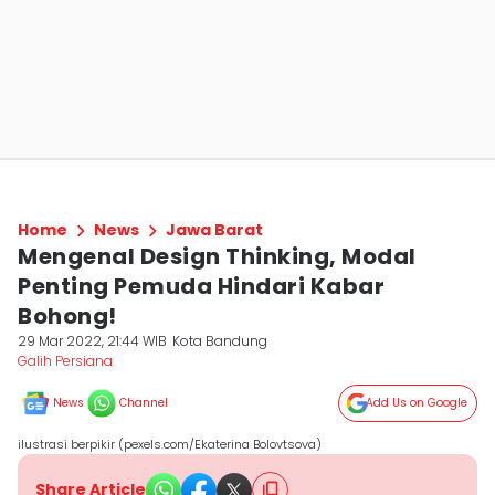
Home
News
Jawa Barat
Mengenal Design Thinking, Modal
Penting Pemuda Hindari Kabar
Bohong!
29 Mar 2022, 21:44 WIB
Kota Bandung
Galih Persiana
News
Channel
Add Us on Google
ilustrasi berpikir (pexels.com/Ekaterina Bolovtsova)
Share Article