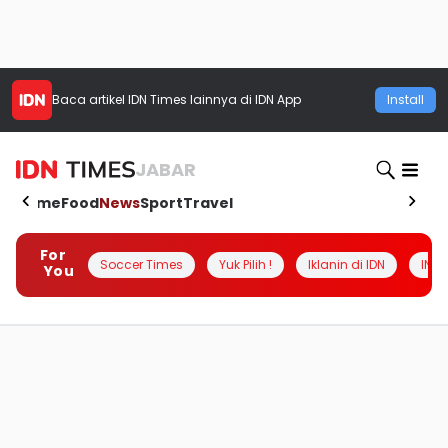
Baca artikel
IDN Times
lainnya di IDN App
Install
JABAR
Home
Food
News
Sport
Travel
For
Soccer Times
Yuk Pilih !
Iklanin di IDN
INSI
You