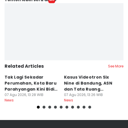
Related Articles
See More
Tak Lagi Sekadar
Kasus Videotron Six
K
Perumahan, Kota Baru
Nine di Bandung, ASN
M
Parahyangan Kini Bidik
dan Tata Ruang
G
Wisatawan
07 Agu 2026, 13:28 WIB
Diperiksa
07 Agu 2026, 13:26 WIB
07
News
News
Ne