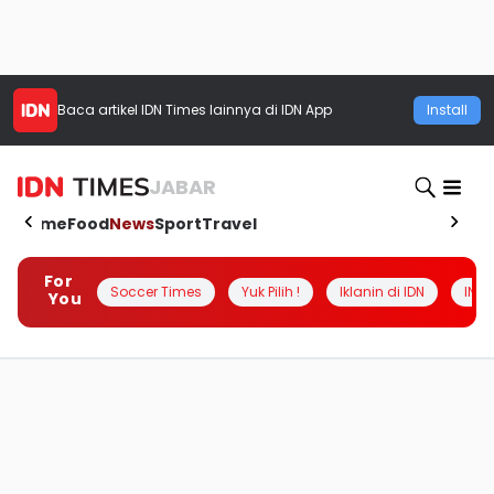
Baca artikel
IDN Times
lainnya di IDN App
Install
JABAR
Home
Food
News
Sport
Travel
For
Soccer Times
Yuk Pilih !
Iklanin di IDN
INSI
You