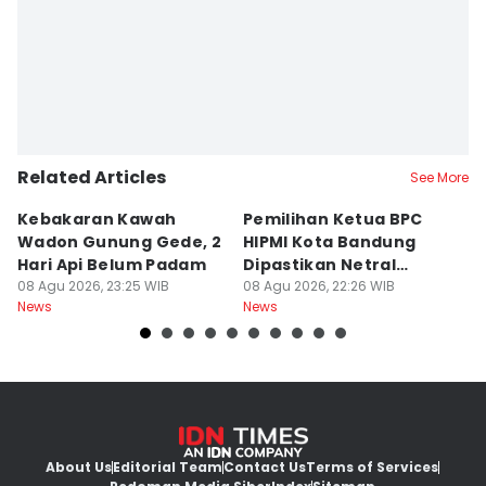
Related Articles
See More
Kebakaran Kawah
Pemilihan Ketua BPC
T
Wadon Gunung Gede, 2
HIPMI Kota Bandung
J
Hari Api Belum Padam
Dipastikan Netral
S
08 Agu 2026, 23:25 WIB
Tanpa Tekanan
08 Agu 2026, 22:26 WIB
M
08
News
News
Ne
About Us
Editorial Team
Contact Us
Terms of Services