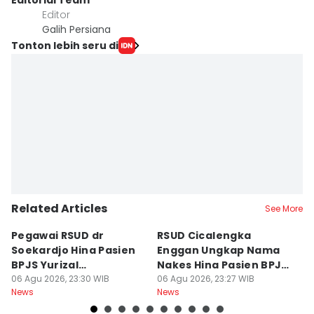
Editorial Team
Editor
Galih Persiana
Tonton lebih seru di
Related Articles
See More
Pegawai RSUD dr
RSUD Cicalengka
P
Soekardjo Hina Pasien
Enggan Ungkap Nama
M
BPJS Yurizal
Nakes Hina Pasien BPJS
D
Mengundurkan Diri
06 Agu 2026, 23:30 WIB
Yurizal
06 Agu 2026, 23:27 WIB
T
06
News
News
Ne