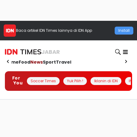
Baca artikel
IDN Times
lainnya di IDN App
Install
JABAR
Home
Food
News
Sport
Travel
For
Soccer Times
Yuk Pilih !
Iklanin di IDN
INSI
You