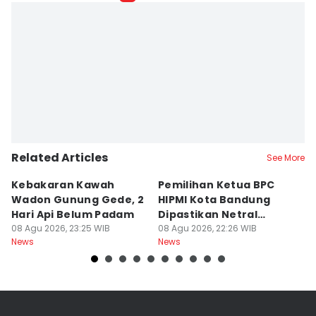
Galih Persiana
Editor
Azzis Zulkhairil
Related Articles
See More
Kebakaran Kawah
Pemilihan Ketua BPC
T
Wadon Gunung Gede, 2
HIPMI Kota Bandung
J
Hari Api Belum Padam
Dipastikan Netral
S
08 Agu 2026, 23:25 WIB
Tanpa Tekanan
08 Agu 2026, 22:26 WIB
M
08
News
News
Ne