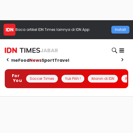
Baca artikel
IDN Times
lainnya di IDN App
Install
JABAR
Home
Food
News
Sport
Travel
For
Soccer Times
Yuk Pilih !
Iklanin di IDN
INSI
You