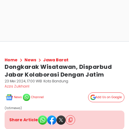
Home
News
Jawa Barat
Dongkarak Wisatawan, Disparbud
Jabar Kolaborasi Dengan Jatim
23 Mei 2024, 17:00 WIB
Kota Bandung
Azzis Zulkhairil
News
Channel
Add Us on Google
(Istimewa)
Share Article