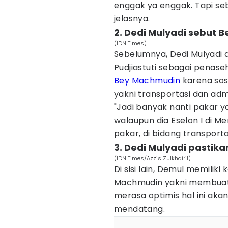
enggak ya enggak. Tapi seb
jelasnya.
2. Dedi Mulyadi sebut B
(IDN Times)
Sebelumnya, Dedi Mulyadi 
Pudjiastuti sebagai penaseh
Bey Machmudin
karena sos
yakni transportasi dan admi
"Jadi banyak nanti pakar 
walaupun dia Eselon I di Men
pakar, di bidang transporta
3. Dedi Mulyadi pastik
(IDN Times/Azzis Zulkhairil)
Di sisi lain, Demul memilik
Machmudin yakni membuat K
merasa optimis hal ini ak
mendatang.