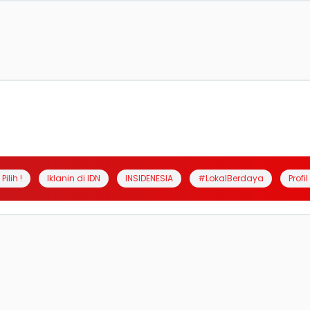
Pilih !
Iklanin di IDN
INSIDENESIA
#LokalBerdaya
Profi