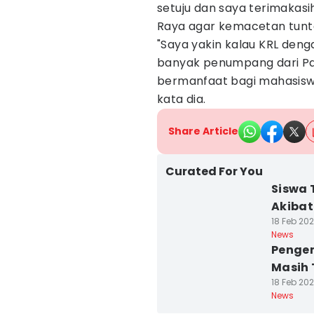
setuju dan saya terimakasi
Raya agar kemacetan tunta
"Saya yakin kalau KRL denga
banyak penumpang dari Pad
bermanfaat bagi mahasisw
kata dia.
Share Article
Curated For You
Siswa 
Akibat
18 Feb 202
News
Pengem
Masih
18 Feb 202
News