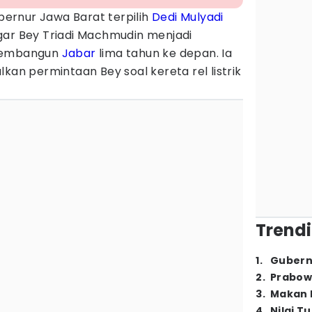
ernur Jawa Barat terpilih
Dedi Mulyadi
gar Bey Triadi Machmudin menjadi
 membangun
Jabar
lima tahun ke depan. Ia
kan permintaan Bey soal kereta rel listrik
Trendi
1
.
Gubern
2
.
Prabow
3
.
Makan B
4
.
Nilai T