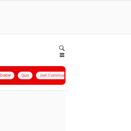
l Dokter
Quiz
Join Community