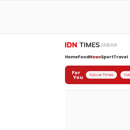
JABAR
Home
Food
News
Sport
Travel
For
Soccer Times
Yuk 
You