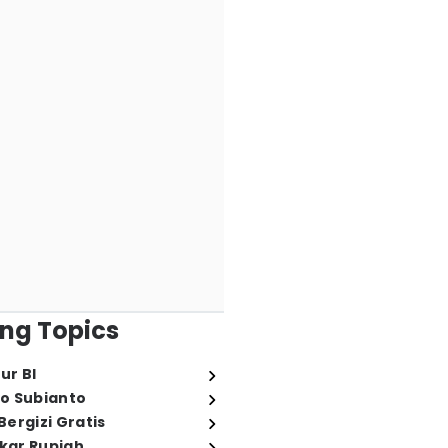
ng Topics
ur BI
o Subianto
ergizi Gratis
ukar Rupiah