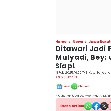
Home
News
Jawa Barat
Ditawari Jadi 
Mulyadi, Bey:
Siap!
18 Feb 2025, 16:55 WIB
Kota Bandung
Azzis Zulkhairil
News
Channel
Pj Gubernur Jabar Bey Machmudin. IDN Ti
Share Article