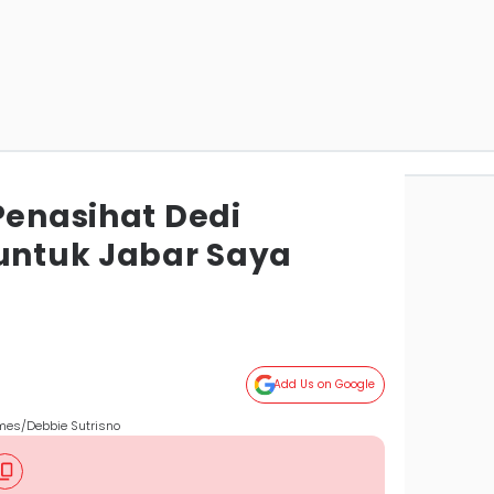
Penasihat Dedi
 untuk Jabar Saya
Add Us on Google
mes/Debbie Sutrisno