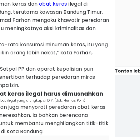
man keras dan
obat keras
ilegal di
dung, terutama kawasan Bandung Timur.
mmad Farhan mengaku khawatir peredaran
 meningkatnya aksi kriminalitas dan
ta-rata konsumsi minuman keras, itu yang
ikin orang lebih nekat,” kata Farhan,
atpol PP dan aparat kepolisian pun
Tonton leb
nertiban terhadap peredaran miras
pa izin.
at keras ilegal harus dimusnahkan
t ilegal yang diungkap di DIY. (dok. Humas Polri)
han juga menyoroti peredaran obat keras
n meresahkan. Ia bahkan berencana
ntuk membantu menghilangkan titik-titik
 di Kota Bandung.