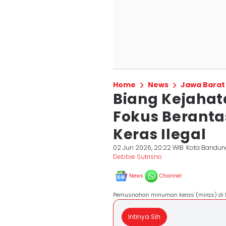
Home
News
Jawa Barat
Biang Kejaha
Fokus Beranta
Keras Ilegal
02 Jun 2026, 20:22 WIB
Kota Bandu
Debbie Sutrisno
News
Channel
Pemusnahan minuman keras (miras) di Po
Intinya Sih