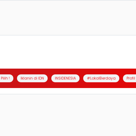
Pilih !
Iklanin di IDN
INSIDENESIA
#LokalBerdaya
Profi