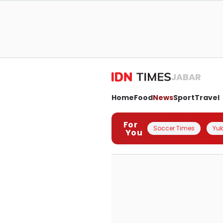
JABAR
Home
Food
News
Sport
Travel
For
Soccer Times
Yuk 
You