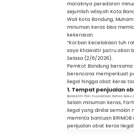
maraknya peredaran minu
sejumlah wilayah Kota Ban
Wali Kota Bandung, Muha
minuman keras bisa memicu
kekerasan.
“Korban kecelakaan tuh ra
saya khawatir justru akan b
Selasa (2/6/2026).
Pemkot Bandung bersama S
berencana memperkuat pe
ilegal hingga obat keras tan
1. Tempat penjualan ob
Bareskrim Polri musnahkan bahan baku oba
Selain minuman keras, Far
ilegal yang dinilai semaki
meminta bantuan BRIMOB u
penjualan obat keras ilegal