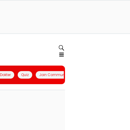
l Dokter
Quiz
Join Community