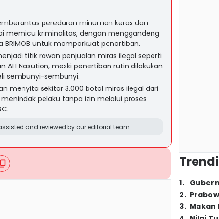
emberantas peredaran minuman keras dan
nilai memicu kriminalitas, dengan menggandeng
ngga BRIMOB untuk memperkuat penertiban.
jadi titik rawan penjualan miras ilegal seperti
an AH Nasution, meski penertiban rutin dilakukan
 beli sembunyi-sembunyi.
n menyita sekitar 3.000 botol miras ilegal dari
 menindak pelaku tanpa izin melalui proses
RC.
ssisted and reviewed by our editorial team.
Trendi
1
.
Gubern
2
.
Prabow
3
.
Makan B
4
.
Nilai T