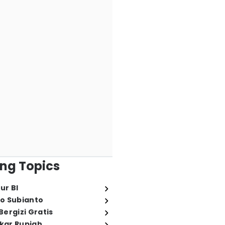
ng Topics
ur BI
o Subianto
ergizi Gratis
ukar Rupiah