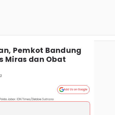
tan, Pemkot Bandung
s Miras dan Obat
ng
Add Us on Google
lda Jabar. IDN Times/Debbie Sutrisno