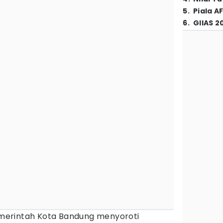
5
.
Piala A
6
.
GIIAS 2
merintah Kota Bandung menyoroti