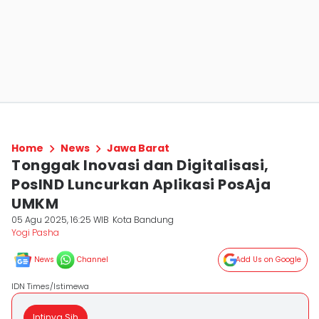
Home
News
Jawa Barat
Tonggak Inovasi dan Digitalisasi,
PosIND Luncurkan Aplikasi PosAja
UMKM
05 Agu 2025, 16:25 WIB
Kota Bandung
Yogi Pasha
News
Channel
Add Us on Google
IDN Times/Istimewa
Intinya Sih