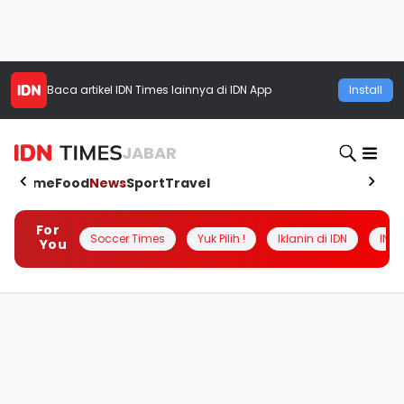
Baca artikel
IDN Times
lainnya di IDN App
Install
JABAR
Home
Food
News
Sport
Travel
For
Soccer Times
Yuk Pilih !
Iklanin di IDN
INSI
You