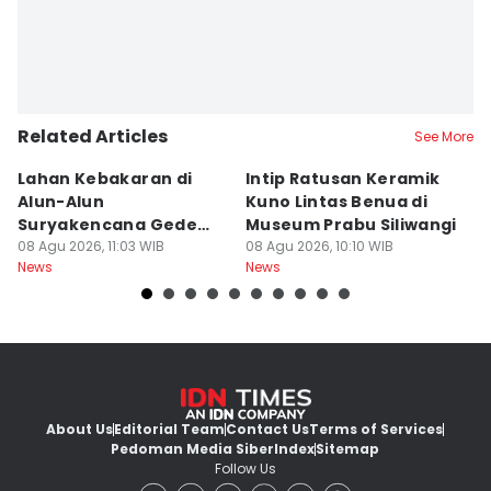
Related Articles
See More
Lahan Kebakaran di
Intip Ratusan Keramik
Fe
Alun-Alun
Kuno Lintas Benua di
I
Suryakencana Gede
Museum Prabu Siliwangi
Li
Pangrango Capai 1
08 Agu 2026, 11:03 WIB
08 Agu 2026, 10:10 WIB
07
News
News
Ne
Hektare
About Us
Editorial Team
Contact Us
Terms of Services
Pedoman Media Siber
Index
Sitemap
Follow Us