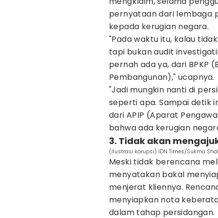
mengklaim, selama penggu
pernyataan dari lembaga
kepada kerugian negara.
"Pada waktu itu, kalau tid
tapi bukan audit investigati
pernah ada ya, dari BPKP
Pembangunan)," ucapnya.
"Jadi mungkin nanti di per
seperti apa. Sampai detik
dari APIP (Aparat Pengaw
bahwa ada kerugian negara,"
3. Tidak akan mengaju
(Ilustrasi korupsi) IDN Times/Sukma Shak
Meski tidak berencana mel
menyatakan bakal menyiap
menjerat kliennya. Rencan
menyiapkan nota keberatan
dalam tahap persidangan.