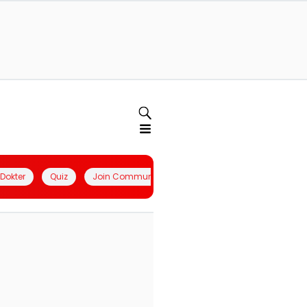
l Dokter
Quiz
Join Community