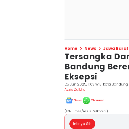
Home
News
Jawa Barat
Tersangka Da
Bandung Bere
Eksepsi
25 Jun 2025, 11:03 WIB
Kota Bandung
Azzis Zulkhairil
News
Channel
(IDN Times/Azzis Zulkhairil)
Intinya Sih