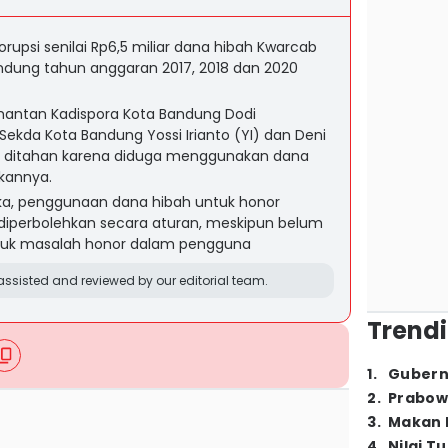
rupsi senilai Rp6,5 miliar dana hibah Kwarcab
dung tahun anggaran 2017, 2018 dan 2020
mantan Kadispora Kota Bandung Dodi
ekda Kota Bandung Yossi Irianto (YI) dan Deni
) ditahan karena diduga menggunakan dana
ukannya.
a, penggunaan dana hibah untuk honor
iperbolehkan secara aturan, meskipun belum
ntuk masalah honor dalam pengguna
ssisted and reviewed by our editorial team.
Trendi
1
.
Gubern
2
.
Prabow
3
.
Makan B
4
.
Nilai T