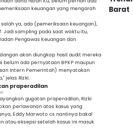
naan dana hibah itu, belum pernah ada
Barat
 pemeriksaan keuangan yang mengarah
ak salah ya, ada (pemeriksaan keuangan),
f. Jadi sampling pada saat waktu itu,
 (Badan Pengawas Keuangan dan
sidangan akan diungkap hasil audit mereka
 ini belum ada pernyataan BPKP maupun
asan Intern Pemerintah) menyatakan
 jelas Rizki.
kan praperadilan
ti
ayangkan gugatan praperadilan, Rizki
kan perlawanan atas kasus yang
anya, Eddy Marwoto cs nantinya bakal
 atau eksepsi setelah kasus ini masuk