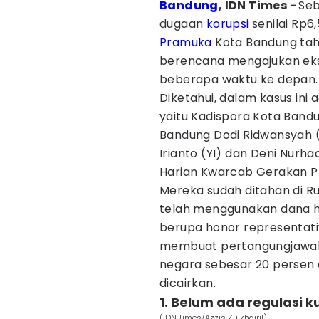
Bandung
, IDN Times -
Seb
dugaan
korupsi
senilai Rp6
Pramuka
Kota Bandung tahu
berencana mengajukan ekse
beberapa waktu ke depan.
Diketahui, dalam kasus ini
yaitu Kadispora Kota Band
Bandung Dodi Ridwansyah 
Irianto (YI) dan Deni Nurh
Harian Kwarcab Gerakan P
Mereka sudah ditahan di R
telah menggunakan dana h
berupa honor representati
membuat pertangungjawaba
negara sebesar 20 persen d
dicairkan.
1. Belum ada regulasi k
(IDN Times/Azzis Zulkhairil)