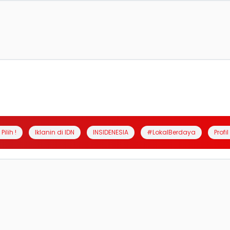
Pilih !
Iklanin di IDN
INSIDENESIA
#LokalBerdaya
Profi