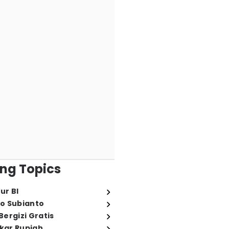
ng Topics
ur BI
o Subianto
ergizi Gratis
ukar Rupiah