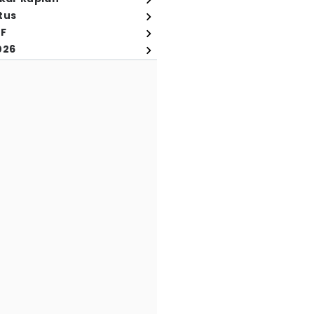
tus
FF
026