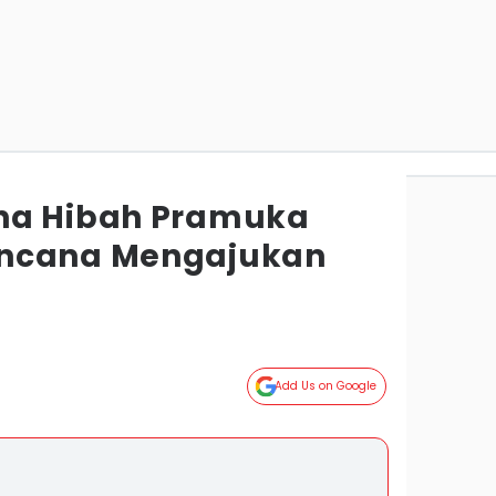
na Hibah Pramuka
ncana Mengajukan
Add Us on Google