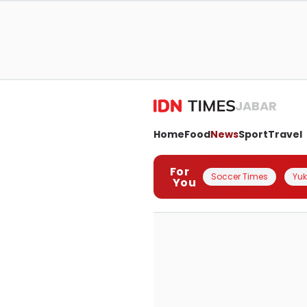
JABAR
Home
Food
News
Sport
Travel
For
Soccer Times
Yuk 
You