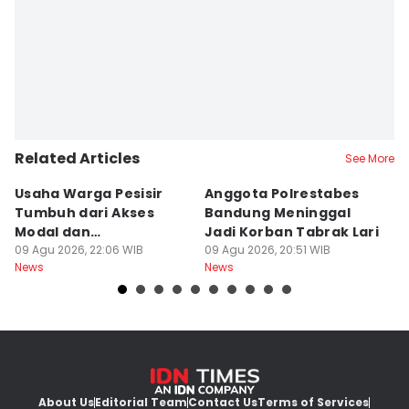
Related Articles
See More
Usaha Warga Pesisir
Anggota Polrestabes
P
Tumbuh dari Akses
Bandung Meninggal
P
Modal dan
Jadi Korban Tabrak Lari
y
Pendampingan
09 Agu 2026, 22:06 WIB
09 Agu 2026, 20:51 WIB
M
09
News
News
Ne
About Us
Editorial Team
Contact Us
Terms of Services