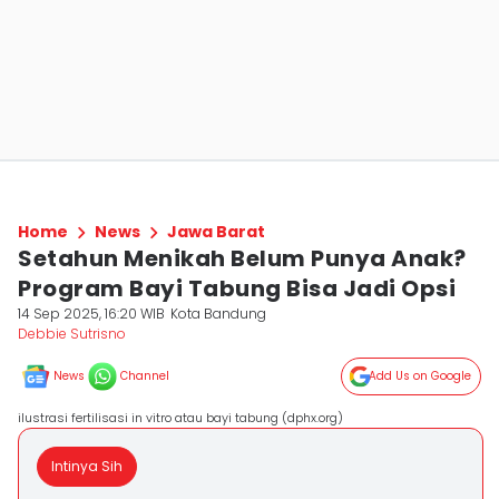
Home
News
Jawa Barat
Setahun Menikah Belum Punya Anak?
Program Bayi Tabung Bisa Jadi Opsi
14 Sep 2025, 16:20 WIB
Kota Bandung
Debbie Sutrisno
News
Channel
Add Us on Google
ilustrasi fertilisasi in vitro atau bayi tabung (dphx.org)
Intinya Sih