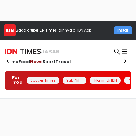
Baca artikel
IDN Times
lainnya di IDN App
Install
JABAR
Home
Food
News
Sport
Travel
For
Soccer Times
Yuk Pilih !
Iklanin di IDN
INSI
You