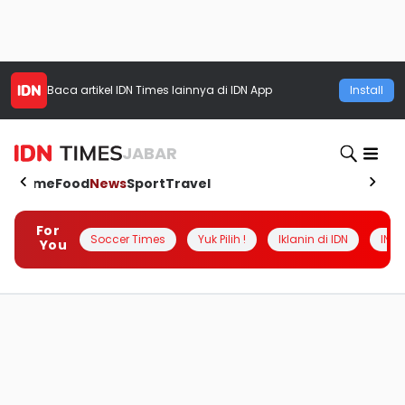
Baca artikel
IDN Times
lainnya di IDN App
Install
JABAR
Home
Food
News
Sport
Travel
For
Soccer Times
Yuk Pilih !
Iklanin di IDN
INSI
You