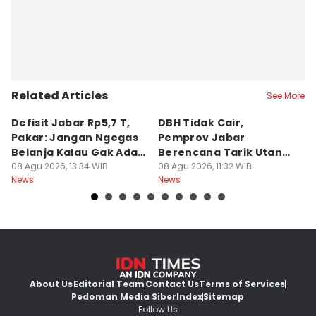
Related Articles
See More
Defisit Jabar Rp5,7 T,
DBH Tidak Cair,
L
Pakar: Jangan Ngegas
Pemprov Jabar
A
Belanja Kalau Gak Ada
Berencana Tarik Utang
S
Duit
08 Agu 2026, 13:34 WIB
Rp3,4 Triliun
08 Agu 2026, 11:32 WIB
P
08
News
News
Ne
H
About Us
Editorial Team
Contact Us
Terms of Services
Pedoman Media Siber
Index
Sitemap
Follow Us