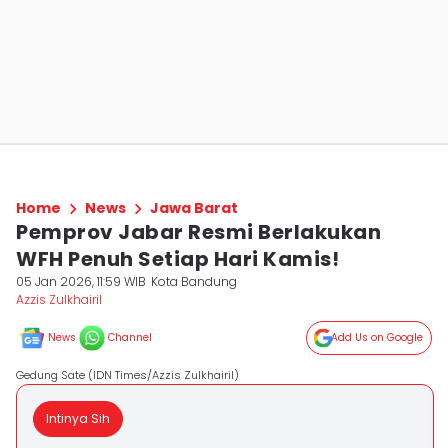
Home
News
Jawa Barat
Pemprov Jabar Resmi Berlakukan
WFH Penuh Setiap Hari Kamis!
05 Jan 2026, 11:59 WIB
Kota Bandung
Azzis Zulkhairil
News
Channel
Add Us on Google
Gedung Sate (IDN Times/Azzis Zulkhairil)
Intinya Sih