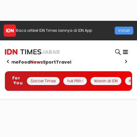
Baca artikel
IDN Times
lainnya di IDN App
Install
JABAR
Home
Food
News
Sport
Travel
For
Soccer Times
Yuk Pilih !
Iklanin di IDN
INSI
You