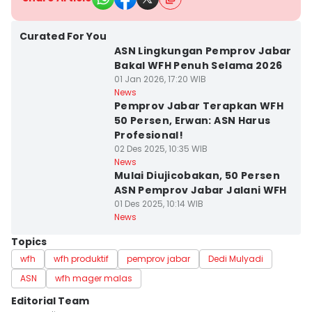
Curated For You
ASN Lingkungan Pemprov Jabar
Bakal WFH Penuh Selama 2026
01 Jan 2026, 17:20 WIB
News
Pemprov Jabar Terapkan WFH
50 Persen, Erwan: ASN Harus
Profesional!
02 Des 2025, 10:35 WIB
News
Mulai Diujicobakan, 50 Persen
ASN Pemprov Jabar Jalani WFH
01 Des 2025, 10:14 WIB
News
Topics
wfh
wfh produktif
pemprov jabar
Dedi Mulyadi
ASN
wfh mager malas
Editorial Team