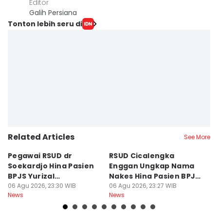
Editor
Galih Persiana
Tonton lebih seru di
Related Articles
See More
Pegawai RSUD dr
RSUD Cicalengka
P
Soekardjo Hina Pasien
Enggan Ungkap Nama
M
BPJS Yurizal
Nakes Hina Pasien BPJS
D
Mengundurkan Diri
06 Agu 2026, 23:30 WIB
Yurizal
06 Agu 2026, 23:27 WIB
T
06
News
News
Ne