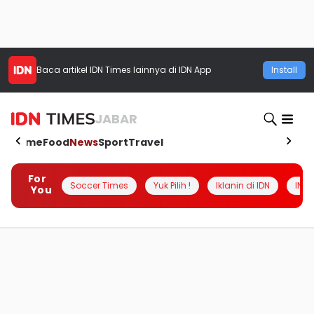
Baca artikel
IDN Times
lainnya di IDN App
Install
JABAR
Home
Food
News
Sport
Travel
For
Soccer Times
Yuk Pilih !
Iklanin di IDN
INSI
You