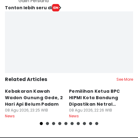
Galih Persiana
Tonton lebih seru di
Related Articles
See More
Kebakaran Kawah
Pemilihan Ketua BPC
T
Wadon Gunung Gede, 2
HIPMI Kota Bandung
J
Hari Api Belum Padam
Dipastikan Netral
S
08 Agu 2026, 23:25 WIB
Tanpa Tekanan
08 Agu 2026, 22:26 WIB
M
08
News
News
Ne