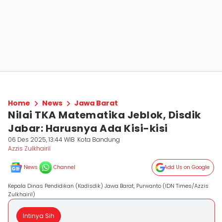
Home
News
Jawa Barat
Nilai TKA Matematika Jeblok, Disdik
Jabar: Harusnya Ada Kisi-kisi
06 Des 2025, 13:44 WIB
Kota Bandung
Azzis Zulkhairil
News
Channel
Add Us on Google
Kepala Dinas Pendidikan (Kadisdik) Jawa Barat, Purwanto (IDN Times/Azzis
Zulkhairil)
Intinya Sih