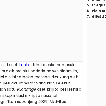
5
.
17 Agus
6
.
Piala A
7
.
GIIAS 2
ustri aset
kripto
di Indonesia memasuki
 Setelah melalui periode penuh dinamika,
i dinilai semakin matang, didukung oleh
n perilaku investor yang kian selektif.
alah satu
exchange
aset kripto berlisensi di
nskap industri kripto nasional
nifikan sepanjang 2025. Aktivitas