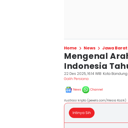
Home
News
Jawa Barat
Mengenal Arah
Indonesia Tah
22 Des 2025, 16:14 WIB
Kota Bandung
Galih Persiana
News
Channel
ilustrasi kripto (pexels.com/Alesia Kozik)
Intinya Sih