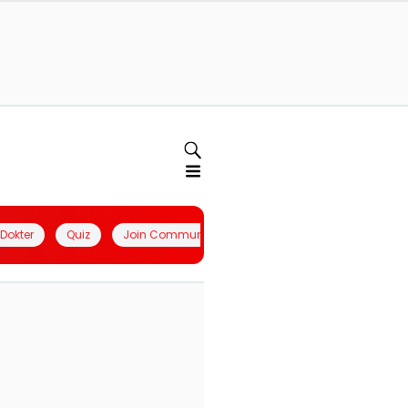
l Dokter
Quiz
Join Community