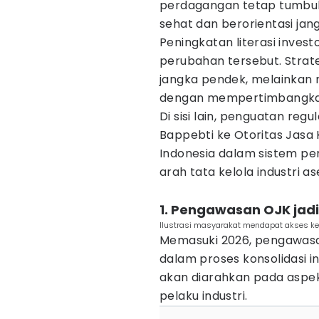
perdagangan tetap tumbuh
sehat dan berorientasi jan
Peningkatan literasi invest
perubahan tersebut. Strateg
jangka pendek, melainkan
dengan mempertimbangkan
Di sisi lain, penguatan regu
Bappebti ke Otoritas Jasa
Indonesia dalam sistem pem
arah tata kelola industri ase
1. Pengawasan OJK jad
Ilustrasi masyarakat mendapat akses ke
Memasuki 2026, pengawasa
dalam proses konsolidasi i
akan diarahkan pada aspe
pelaku industri.