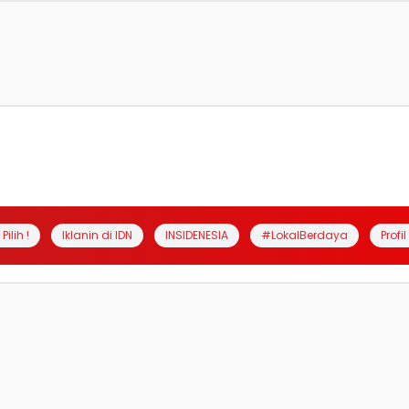
Pilih !
Iklanin di IDN
INSIDENESIA
#LokalBerdaya
Profi