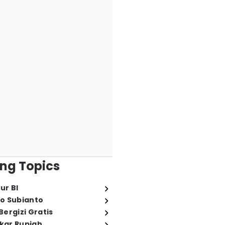
ng Topics
ur BI
o Subianto
ergizi Gratis
ukar Rupiah