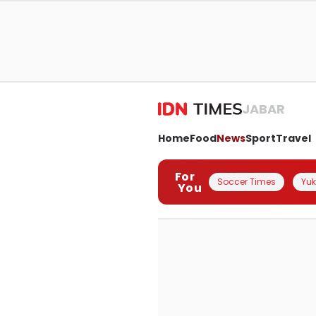
JABAR
Home
Food
News
Sport
Travel
For
Soccer Times
Yuk 
You