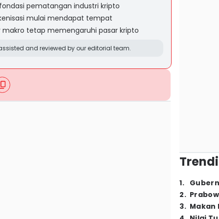
ondasi pematangan industri kripto
tokenisasi mulai mendapat tempat
r makro tetap memengaruhi pasar kripto
ssisted and reviewed by our editorial team.
Trendi
1
.
Gubern
2
.
Prabow
3
.
Makan B
4
.
Nilai T