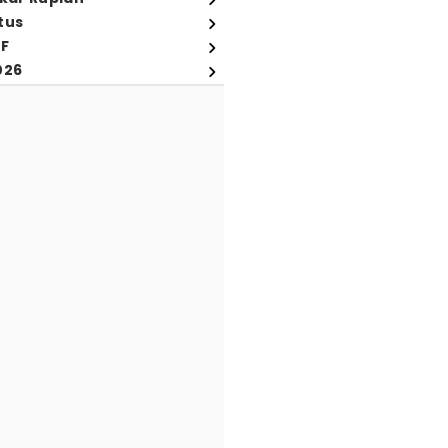
tus
FF
026