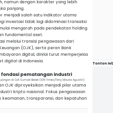
, namun dengan karakter yang lebih
gka panjang.
or menjadi salah satu indikator utama
i investasi tidak lagi didominasi transaksi
 mulai mengarah pada pendekatan holding
 fundamental aset.
lasi melalui transisi pengawasan dari
 Keuangan (OJK), serta peran Bank
bayaran digital, dinilai turut memperjelas
t digital di Indonesia.
Tonton leb
i fondasi pematangan industri
uangan di OJK Sumsel Babel (IDN Times/Feny Maulia Agustin)
n OJK diproyeksikan menjadi pilar utama
ndustri kripto nasional. Fokus pengawasan
k keamanan, transparansi, dan kepatuhan