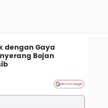
k dengan Gaya
nyerang Bojan
sib
Add Us on Google