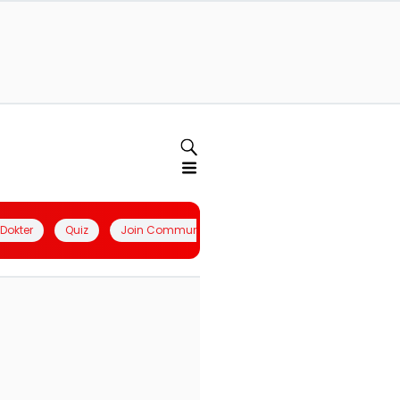
l Dokter
Quiz
Join Community