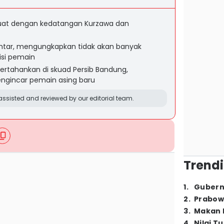
kuat dengan kedatangan Kurzawa dan
htar, mengungkapkan tidak akan banyak
si pemain
pertahankan di skuad Persib Bandung,
ngincar pemain asing baru
ssisted and reviewed by our editorial team.
Trendi
1
.
Gubern
2
.
Prabow
3
.
Makan B
4
.
Nilai T