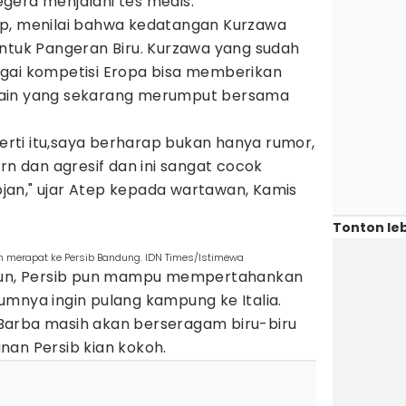
gera menjalani tes medis.
ep, menilai bahwa kedatangan Kurzawa
untuk Pangeran Biru. Kurzawa yang sudah
gai kompetisi Eropa bisa memberikan
lain yang sekarang merumput bersama
perti itu,saya berharap bukan hanya rumor,
rn dan agresif dan ini sangat cocok
an," ujar Atep kepada wartawan, Kamis
Tonton leb
 merapat ke Persib Bandung. IDN Times/Istimewa
mpun, Persib pun mampu mempertahankan
umnya ingin pulang kampung ke Italia.
Barba masih akan berseragam biru-biru
nan Persib kian kokoh.