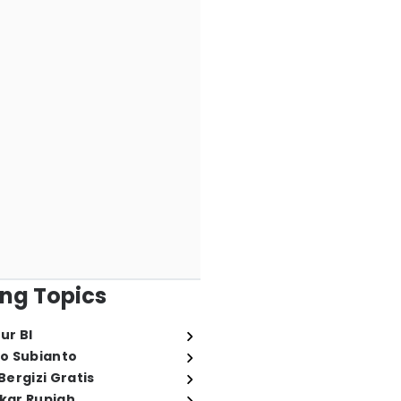
ng Topics
ur BI
o Subianto
ergizi Gratis
ukar Rupiah