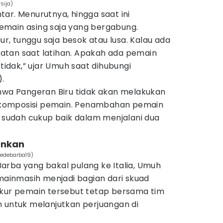
rsija)
ar. Menurutnya, hingga saat ini
main asing saja yang bergabung.
iur, tunggu saja besok atau lusa. Kalau ada
atan saat latihan. Apakah ada pemain
 tidak,” ujar Umuh saat dihubungi
).
a Pangeran Biru tidak akan melakukan
komposisi pemain. Penambahan pemain
i sudah cukup baik dalam menjalani dua
ankan
fedebarba19)
arba yang bakal pulang ke Italia, Umuh
inmasih menjadi bagian dari skuad
ukur pemain tersebut tetap bersama tim
n untuk melanjutkan perjuangan di