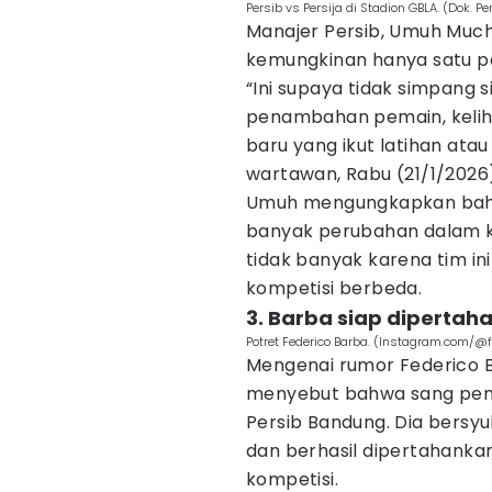
Persib vs Persija di Stadion GBLA. (Dok. Pe
Manajer Persib, Umuh Mucht
kemungkinan hanya satu pe
“Ini supaya tidak simpang s
penambahan pemain, kelih
baru yang ikut latihan atau
wartawan, Rabu (21/1/2026
Umuh mengungkapkan bahw
banyak perubahan dalam 
tidak banyak karena tim in
kompetisi berbeda.
3. Barba siap dipertah
Potret Federico Barba. (Instagram.com/@
Mengenai rumor Federico B
menyebut bahwa sang pema
Persib Bandung. Dia bersy
dan berhasil dipertahanka
kompetisi.