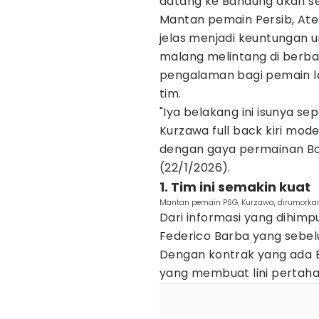
datang ke Bandung akan se
Mantan pemain Persib, At
jelas menjadi keuntungan 
malang melintang di berba
pengalaman bagi pemain 
tim.
"Iya belakang ini isunya se
Kurzawa full back kiri mode
dengan gaya permainan Boj
(22/1/2026).
1. Tim ini semakin kuat
Mantan pemain PSG, Kurzawa, dirumorkan
Dari informasi yang dihi
Federico Barba yang sebel
Dengan kontrak yang ada 
yang membuat lini pertaha