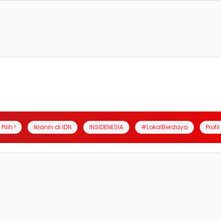
Pilih !
Iklanin di IDN
INSIDENESIA
#LokalBerdaya
Profi