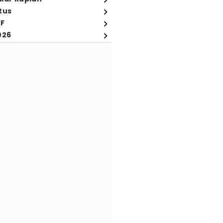
tus
FF
026