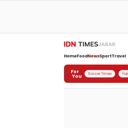
JABAR
Home
Food
News
Sport
Travel
For
Soccer Times
Yuk 
You