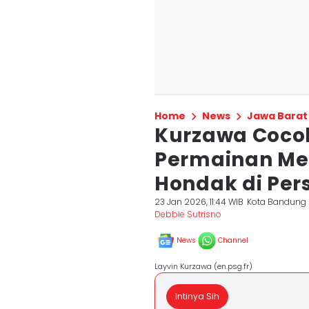
Home
News
Jawa Barat
Kurzawa Coco
Permainan Me
Hondak di Per
23 Jan 2026, 11:44 WIB
Kota Bandung
Debbie Sutrisno
News
Channel
Layvin Kurzawa (en.psg.fr)
Intinya Sih