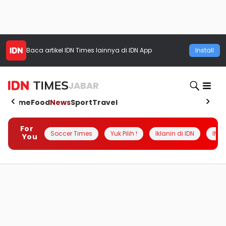
Baca artikel
IDN Times
lainnya di IDN App
Install
JABAR
Home
Food
News
Sport
Travel
For
Soccer Times
Yuk Pilih !
Iklanin di IDN
INSI
You