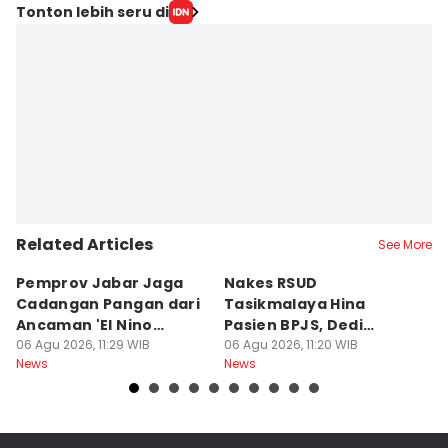
Tonton lebih seru di
Related Articles
See More
Pemprov Jabar Jaga
Nakes RSUD
S
Cadangan Pangan dari
Tasikmalaya Hina
T
Ancaman 'El Nino
Pasien BPJS, Dedi
C
Godzilla'
06 Agu 2026, 11:29 WIB
Mulyadi Minta Disanksi
06 Agu 2026, 11:20 WIB
K
06
News
News
Ne