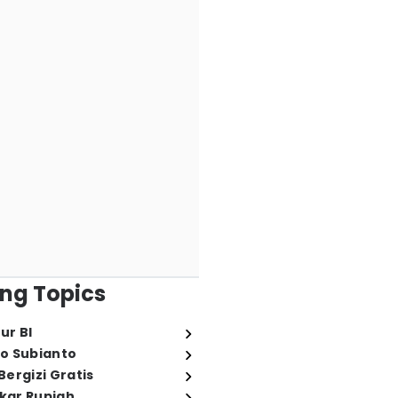
ng Topics
ur BI
o Subianto
ergizi Gratis
ukar Rupiah