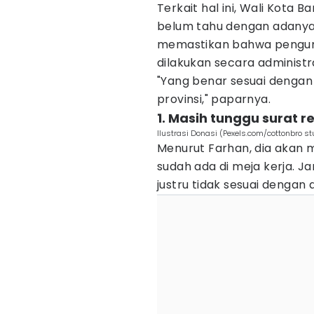
Terkait hal ini, Wali Kot
belum tahu dengan adanya s
memastikan bahwa pengump
dilakukan secara administ
"Yang benar sesuai dengan 
provinsi," paparnya.
1. Masih tunggu surat r
Ilustrasi Donasi (Pexels.com/cottonbro st
Menurut Farhan, dia akan 
sudah ada di meja kerja. 
justru tidak sesuai denga