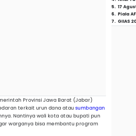
5
.
17 Agus
6
.
Piala A
7
.
GIIAS 2
erintah Provinsi Jawa Barat (Jabar)
edaran terkait urun dana atau
sumbangan
nya. Nantinya wali kota atau bupati pun
agar warganya bisa membantu program