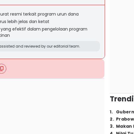
rat resmi terkait program urun dana
s lebih jelas dan ketat
u yang efektif dalam pengelolaan program
kinan
ssisted and reviewed by our editorial team.
Trendi
1
.
Gubern
2
.
Prabow
3
.
Makan B
4
.
Nilai T