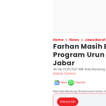
Home
News
Jawa Barat
Farhan Masih
Program Urun
Jabar
06 Okt 2025, 13:57 WIB
Kota Bandung
Debbie Sutrisno
News
Channel
Wali Kota Bandung Muhammad Farhan. ID
Intinya Sih