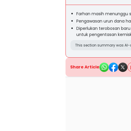
Farhan masih menunggu su
Pengawasan urun dana haru
Diperlukan terobosan bar
untuk pengentasan kemis
This section summary was AI-a
Share Article