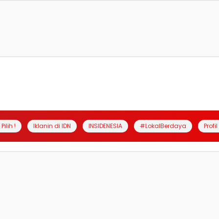
Pilih !
Iklanin di IDN
INSIDENESIA
#LokalBerdaya
Profi