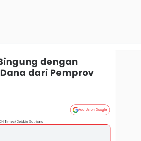
 Bingung dengan
 Dana dari Pemprov
Add Us on Google
N Times/Debbie Sutrisno