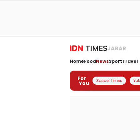
JABAR
Home
Food
News
Sport
Travel
For
Soccer Times
Yuk 
You