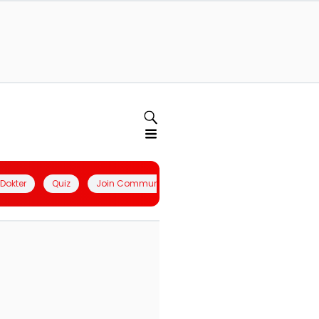
l Dokter
Quiz
Join Community