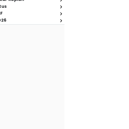
tus
FF
026