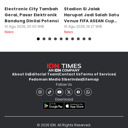
Electronic City Tambah
Stadion Si Jalak
S
Gerai, Pasar Elektronik
Harupat Jadi Salah Satu
W
Bandung Dinilai Potensi
Venue FIFA ASEAN Cup
T
10 Agu 2026, 20:00 WIB
2026
10 Agu 2026, 19:27 WIB
10
News
News
Ne
About Us
Editorial Team
Contact Us
Terms of Services
Pedoman Media Siber
Index
Sitemap
Follow Us
Download
© 2026 IDN. All Rights Reserved.