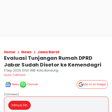
Home
News
Jawa Barat
Evaluasi Tunjangan Rumah DPRD
Jabar Sudah Disetor ke Kemendagri
11 Sep 2025, 13:50 WIB
Kota Bandung
Azzis Zulkhairil
News
Channel
Add Us on Google
(Istimewa)
Intinya Sih