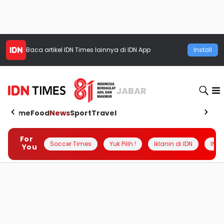
Baca artikel
IDN Times
lainnya di IDN App
Install
JABAR
Home
Food
News
Sport
Travel
For
Soccer Times
Yuk Pilih !
Iklanin di IDN
INSI
You