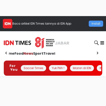
Baca artikel
IDN Times
lainnya di IDN App
Install
JABAR
Home
Food
News
Sport
Travel
For
Soccer Times
Yuk Pilih !
Iklanin di IDN
INSI
You