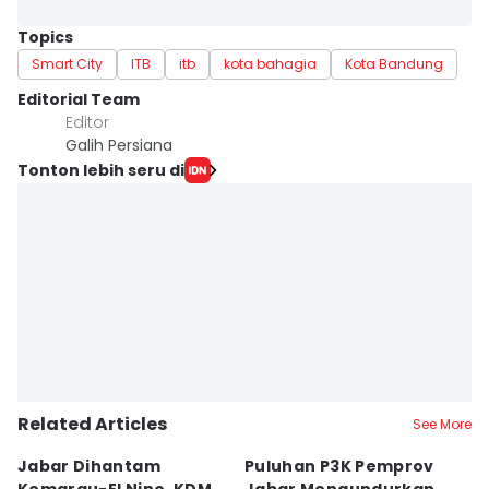
Topics
Smart City
ITB
itb
kota bahagia
Kota Bandung
Editorial Team
Editor
Galih Persiana
Tonton lebih seru di
Related Articles
See More
Jabar Dihantam
Puluhan P3K Pemprov
Sa