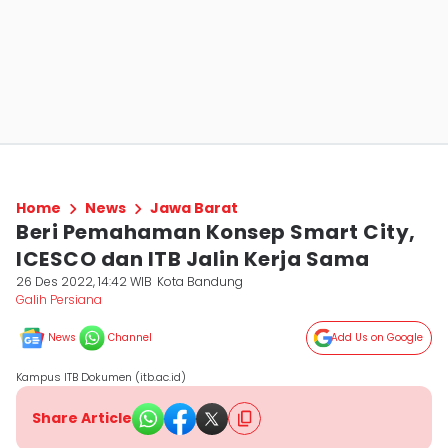
Home
News
Jawa Barat
Beri Pemahaman Konsep Smart City,
ICESCO dan ITB Jalin Kerja Sama
26 Des 2022, 14:42 WIB
Kota Bandung
Galih Persiana
News
Channel
Add Us on Google
Kampus ITB Dokumen (itb.ac.id)
Share Article