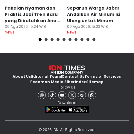
Pakaian Nyaman dan
Separuh Warga Jabar
L
Praktis Jadi Tren Baru
Andalkan Air Minum Isi
C
yang Dibutuhkan Anak
Ulang untuk Minum
J
Muda
09 Agu 2026, 15:24 WIB
09 Agu 2026, 15:23 WIB
L
09
News
News
Ne
About Us
Editorial Team
Contact Us
Terms of Services
Pedoman Media Siber
Index
Sitemap
Follow Us
Download
© 2026 IDN. All Rights Reserved.