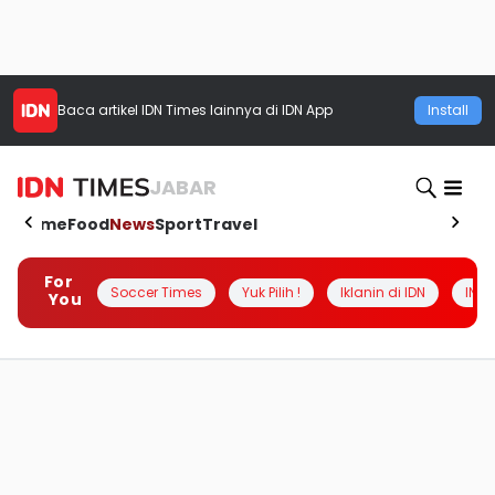
Baca artikel
IDN Times
lainnya di IDN App
Install
JABAR
Home
Food
News
Sport
Travel
For
Soccer Times
Yuk Pilih !
Iklanin di IDN
INSI
You