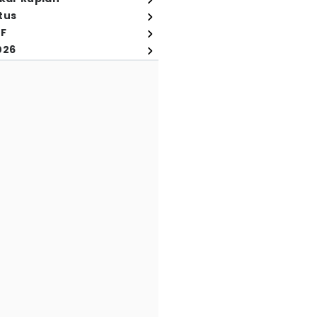
tus
FF
026