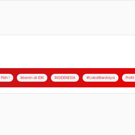
Pilih !
Iklanin di IDN
INSIDENESIA
#LokalBerdaya
Profi