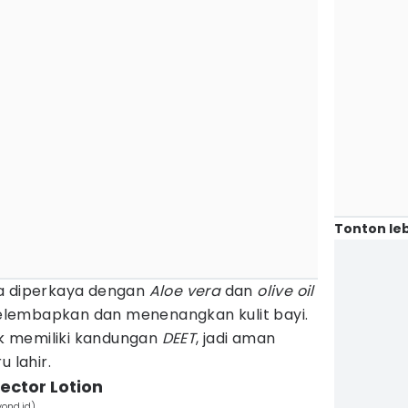
Tonton leb
ga diperkaya dengan
Aloe vera
dan
olive oil
lembapkan dan menenangkan kulit bayi.
tak memiliki kandungan
DEET
, jadi aman
u lahir.
tector Lotion
yond.id)