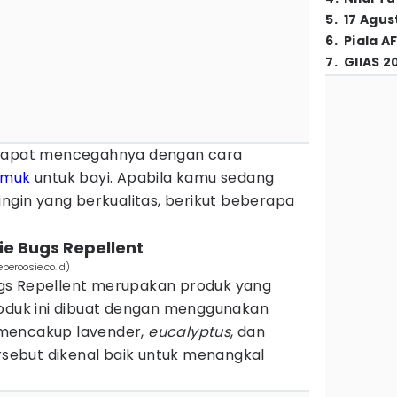
5
.
17 Agus
6
.
Piala A
7
.
GIIAS 2
 dapat mencegahnya dengan cara
amuk
untuk bayi. Apabila kamu sedang
ingin yang berkualitas, berikut beberapa
e Bugs Repellent
beroosie.co.id)
gs Repellent merupakan produk yang
roduk ini dibuat dengan menggunakan
mencakup lavender,
eucalyptus
, dan
ersebut dikenal baik untuk menangkal