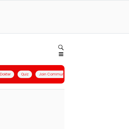
l Dokter
Quiz
Join Community