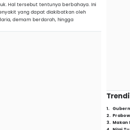
uk. Hal tersebut tentunya berbahaya. Ini
nyakit yang dapat diakibatkan oleh
alaria, demam berdarah, hingga
Trendi
1
.
Gubern
2
.
Prabow
3
.
Makan B
4
.
Nilai T