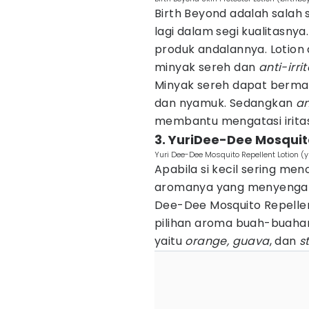
Birth Beyond adalah salah 
lagi dalam segi kualitasnya
produk andalannya. Lotio
minyak sereh dan
anti-irr
Minyak sereh dapat berma
dan nyamuk. Sedangkan
an
membantu mengatasi iritasi 
3. YuriDee-Dee Mosquit
Yuri Dee-Dee Mosquito Repellent Lotion (y
Apabila si kecil sering men
aromanya yang menyengat,
Dee-Dee Mosquito Repellent
pilihan aroma buah-buahan
yaitu
orange, guava
, dan
s