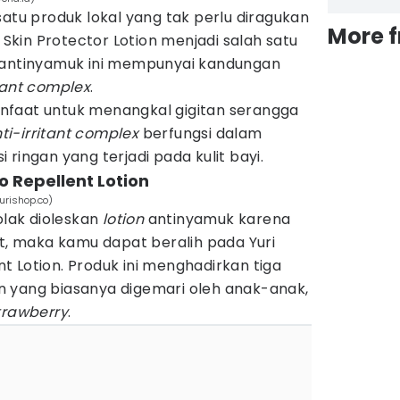
satu produk lokal yang tak perlu diragukan
More 
. Skin Protector Lotion menjadi salah satu
n antinyamuk ini mempunyai kandungan
itant complex
.
nfaat untuk menangkal gigitan serangga
ti-irritant complex
berfungsi dalam
ringan yang terjadi pada kulit bayi.
o Repellent Lotion
urishop.co)
olak dioleskan
lotion
antinyamuk karena
 maka kamu dapat beralih pada Yuri
 Lotion. Produk ini menghadirkan tiga
 yang biasanya digemari oleh anak-anak,
trawberry
.