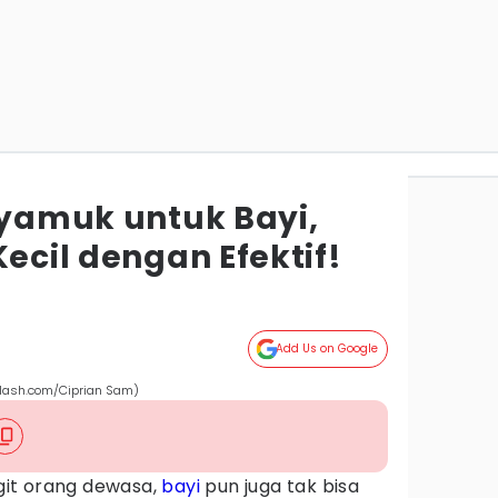
Nyamuk untuk Bayi,
Kecil dengan Efektif!
Add Us on Google
splash.com/Ciprian Sam)
it orang dewasa,
bayi
pun juga tak bisa