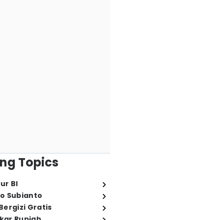
ng Topics
ur BI
o Subianto
ergizi Gratis
ukar Rupiah