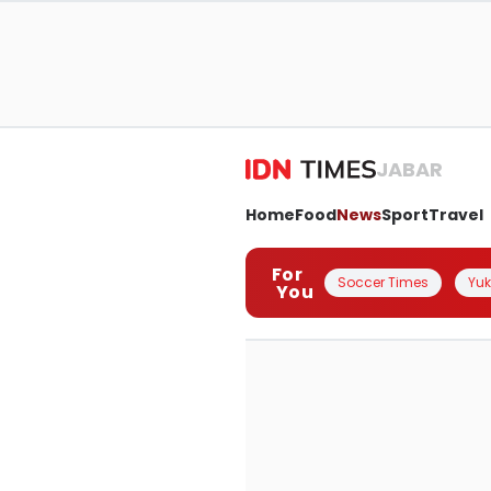
JABAR
Home
Food
News
Sport
Travel
For
Soccer Times
Yuk 
You