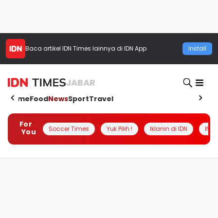
Baca artikel
IDN Times
lainnya di IDN App
Install
JABAR
Home
Food
News
Sport
Travel
For
Soccer Times
Yuk Pilih !
Iklanin di IDN
INSI
You