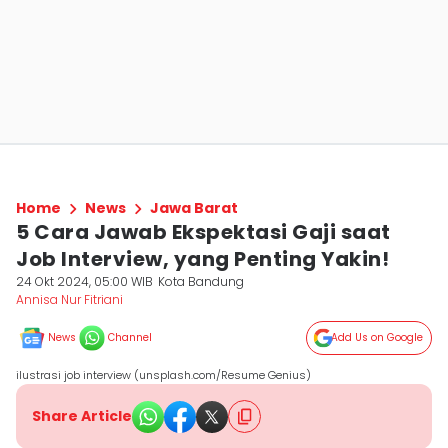
Home
News
Jawa Barat
5 Cara Jawab Ekspektasi Gaji saat
Job Interview, yang Penting Yakin!
24 Okt 2024, 05:00 WIB
Kota Bandung
Annisa Nur Fitriani
News
Channel
Add Us on Google
ilustrasi job interview (unsplash.com/Resume Genius)
Share Article