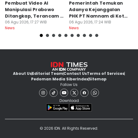
Pembuat Video AI
Pemerintah Temukan
Wa
Manipulasi Prabowo
Adanya Kejanggalan
D
Ditangkap, Terancam 12
PHK PT Namnam di Kota
S
Tahun Bui
06 Agu 2026, 17:27 WIB
Cimahi
06 Agu 2026, 17:24 WIB
06
News
News
Ne
About Us
Editorial Team
Contact Us
Terms of Services
Pedoman Media Siber
Index
Sitemap
Follow Us
Download
© 2026 IDN. All Rights Reserved.