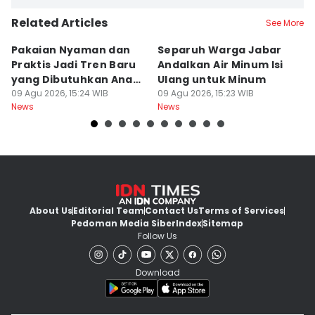
Related Articles
See More
Pakaian Nyaman dan
Separuh Warga Jabar
L
Praktis Jadi Tren Baru
Andalkan Air Minum Isi
C
yang Dibutuhkan Anak
Ulang untuk Minum
J
Muda
09 Agu 2026, 15:24 WIB
09 Agu 2026, 15:23 WIB
L
09
News
News
Ne
About Us
Editorial Team
Contact Us
Terms of Services
Pedoman Media Siber
Index
Sitemap
Follow Us
Download