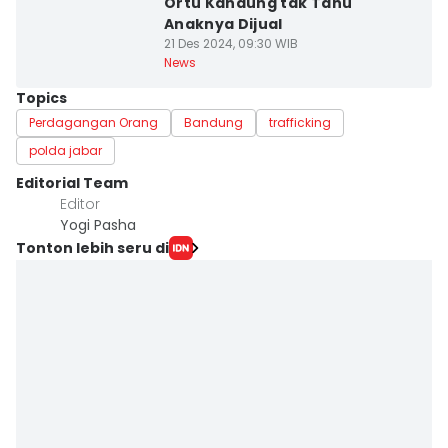
Ortu Kandung tak Tahu
Anaknya Dijual
21 Des 2024, 09:30 WIB
News
Topics
Perdagangan Orang
Bandung
trafficking
polda jabar
Editorial Team
Editor
Yogi Pasha
Tonton lebih seru di