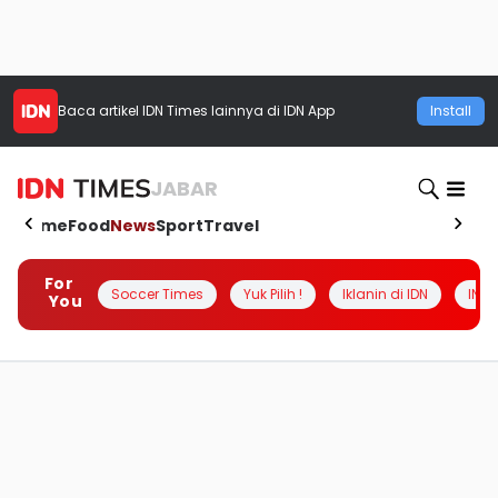
Baca artikel
IDN Times
lainnya di IDN App
Install
JABAR
Home
Food
News
Sport
Travel
For
Soccer Times
Yuk Pilih !
Iklanin di IDN
INSI
You