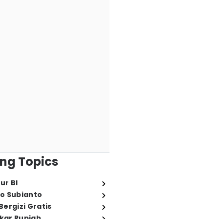
ng Topics
ur BI
o Subianto
ergizi Gratis
ukar Rupiah