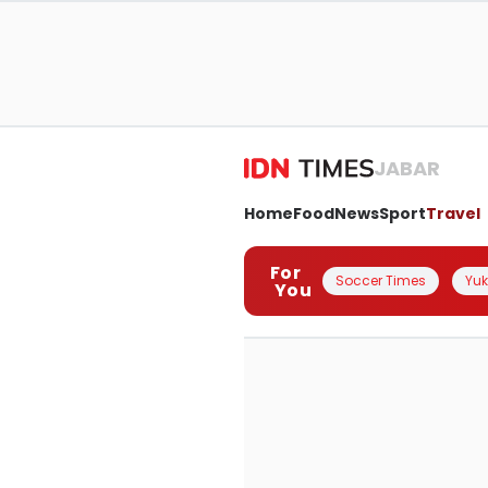
JABAR
Home
Food
News
Sport
Travel
For
Soccer Times
Yuk 
You