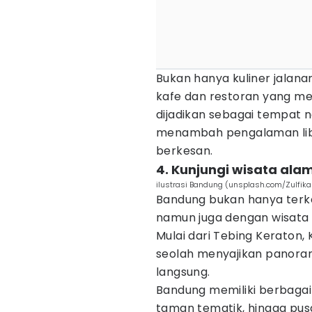
Bukan hanya kuliner jalan
kafe dan restoran yang mem
dijadikan sebagai tempat no
menambah pengalaman libu
berkesan.
4. Kunjungi wisata ala
ilustrasi Bandung (unsplash.com/Zulfikar
Bandung bukan hanya terke
namun juga dengan wisata 
Mulai dari Tebing Keraton
seolah menyajikan panorama
langsung.
Bandung memiliki berbagai t
taman tematik, hingga pusa