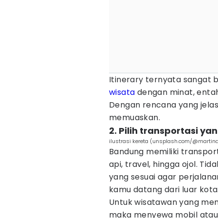
Itinerary ternyata sangat 
wisata
dengan minat, entah 
Dengan rencana yang jelas
memuaskan.
2. Pilih transportasi ya
ilustrasi kereta (unsplash.com/@marti
Bandung memiliki transport
api, travel, hingga ojol. T
yang sesuai agar perjalana
kamu datang dari luar kota
Untuk wisatawan yang meman
maka menyewa mobil atau m