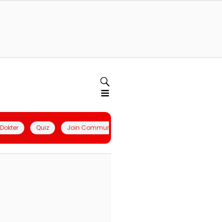
l Dokter
Quiz
Join Community