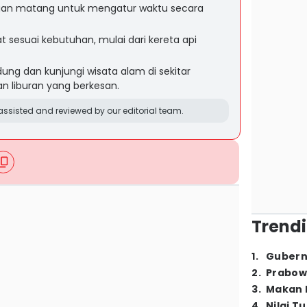
ngan matang untuk mengatur waktu secara
at sesuai kebutuhan, mulai dari kereta api
ung dan kunjungi wisata alam di sekitar
 liburan yang berkesan.
ssisted and reviewed by our editorial team.
Trendi
1
.
Gubern
2
.
Prabow
3
.
Makan B
4
.
Nilai T