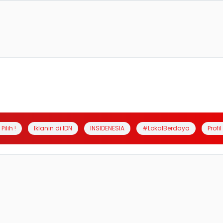
Pilih !
Iklanin di IDN
INSIDENESIA
#LokalBerdaya
Profi