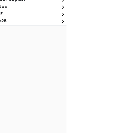
tus
FF
026