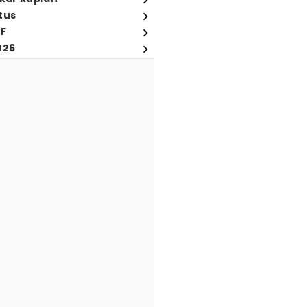
tus
FF
026