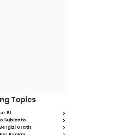
ng Topics
ur BI
o Subianto
ergizi Gratis
ukar Rupiah