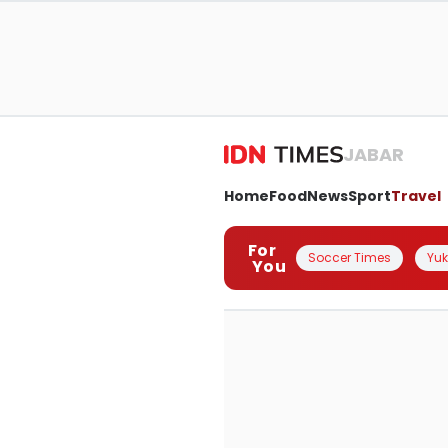
JABAR
Home
Food
News
Sport
Travel
For
Soccer Times
Yuk 
You