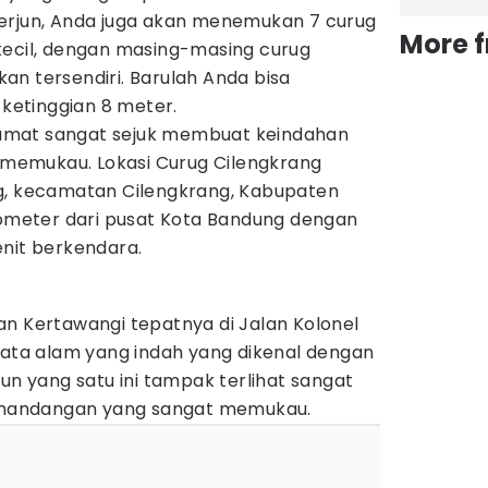
erjun, Anda juga akan menemukan 7 curug
More 
kecil, dengan masing-masing curug
n tersendiri. Barulah Anda bisa
etinggian 8 meter.
amat sangat sejuk membuat keindahan
t memukau. Lokasi Curug Cilengkrang
g, kecamatan Cilengkrang, Kabupaten
ilometer dari pusat Kota Bandung dengan
enit berkendara.
an Kertawangi tepatnya di Jalan Kolonel
sata alam yang indah yang dikenal dengan
jun yang satu ini tampak terlihat sangat
mandangan yang sangat memukau.