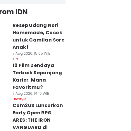
from IDN
Resep Udang Nori
Homemade, Cocok
untuk Camilan Sore
Anak!
7 Aug 2026, 15:05 WIB
Kid
10 Film Zendaya
Terbaik Sepanjang
Karier, Mana
Favoritmu?
7 Aug 2026, 14:15 WIB
Lifestyle
Com2uS Luncurkan
Early Open RPG
ARES: THE IRON
VANGUARD di