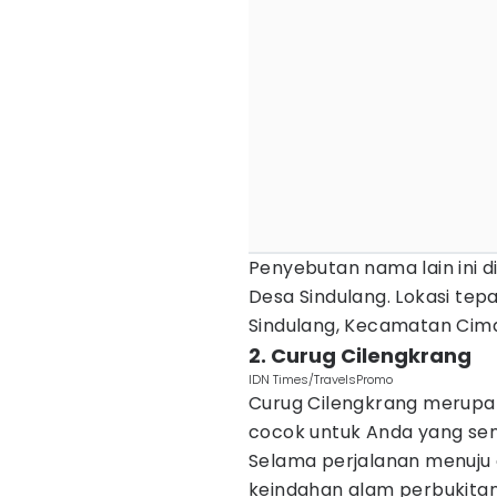
Penyebutan nama lain ini 
Desa Sindulang. Lokasi tep
Sindulang, Kecamatan Ci
2. Curug Cilengkrang
IDN Times/TravelsPromo
Curug Cilengkrang merupak
cocok untuk Anda yang se
Selama perjalanan menuju 
keindahan alam perbukita