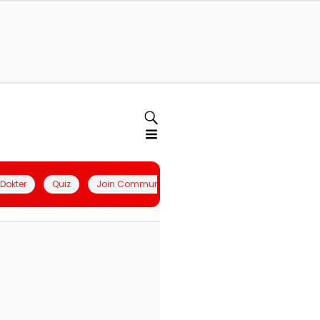
l Dokter
Quiz
Join Community