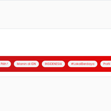
Pilih !
Iklanin di IDN
INSIDENESIA
#LokalBerdaya
Profi