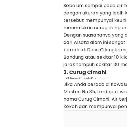
Sebelum sampai pada air t
dengan ukuran yang lebih 
tersebut mempunyai keunika
menemukan curug dengan k
Dengan suasananya yang 
dari wisata alam ini sanga
berada di Desa Cilengkran
Bandung atau sekitar 10 k
jarak tempuh sekitar 30 m
3. Curug Cimahi
IDN Times/TravelsPromo.com
Jika Anda berada di Kawas
Masturi No 35, terdapat wi
nama Curug Cimahi. Air ter
kokoh dan mempunyai pe