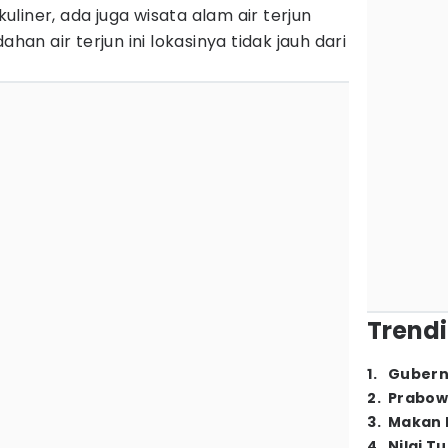
 kuliner, ada juga wisata alam air terjun
ahan air terjun ini lokasinya tidak jauh dari
Trendi
1
.
Gubern
2
.
Prabow
3
.
Makan B
4
.
Nilai T