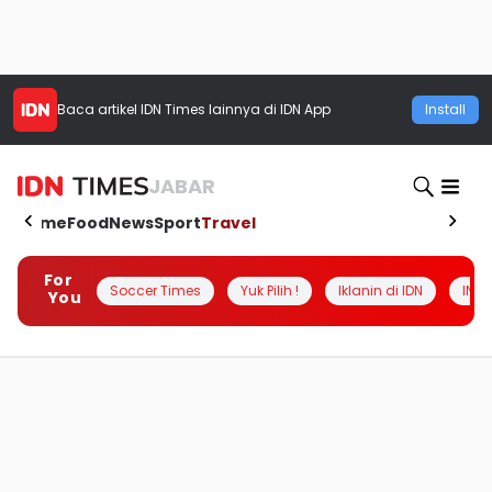
Baca artikel
IDN Times
lainnya di IDN App
Install
JABAR
Home
Food
News
Sport
Travel
For
Soccer Times
Yuk Pilih !
Iklanin di IDN
INSI
You