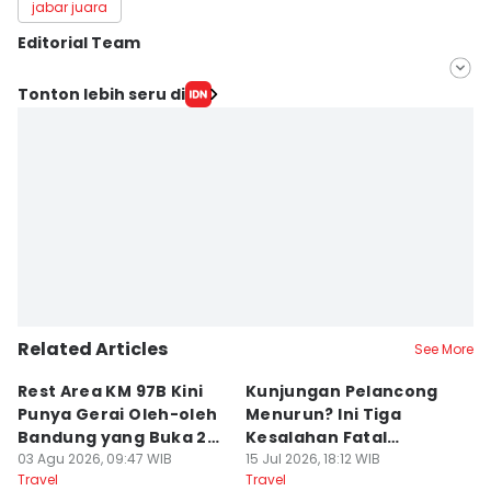
jabar juara
Editorial Team
Editor
Tonton lebih seru di
Yogi Pasha
Editor
Debbie Sutrisno
Related Articles
See More
Rest Area KM 97B Kini
Kunjungan Pelancong
4
Punya Gerai Oleh-oleh
Menurun? Ini Tiga
P
Bandung yang Buka 24
Kesalahan Fatal
D
Jam
03 Agu 2026, 09:47 WIB
Pengelola Wisata
15 Jul 2026, 18:12 WIB
K
14
Travel
Travel
Tr