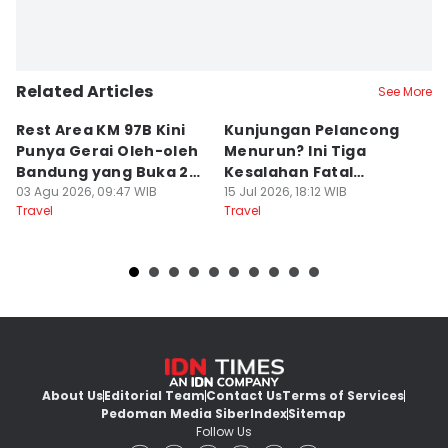
Related Articles
See More
Rest Area KM 97B Kini
Kunjungan Pelancong
4
Punya Gerai Oleh-oleh
Menurun? Ini Tiga
P
Bandung yang Buka 24
Kesalahan Fatal
D
Jam
03 Agu 2026, 09:47 WIB
Pengelola Wisata
15 Jul 2026, 18:12 WIB
K
14
Travel
Travel
Tr
About Us
Editorial Team
Contact Us
Terms of Services
Pedoman Media Siber
Index
Sitemap
Follow Us