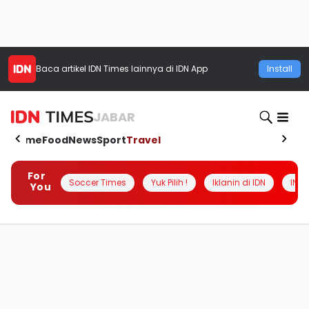
Baca artikel
IDN Times
lainnya di IDN App
Install
JABAR
Home
Food
News
Sport
Travel
For
Soccer Times
Yuk Pilih !
Iklanin di IDN
INSI
You