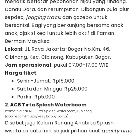
menarik berlatar pepohonan hijau yang rindang,
Danau Dora, dan rerumputan. Dibangun pula jalur
sepdea,
jogging track
, dan gazebo untuk
bersantai. Bagi yang berkunjung bersama anak-
anak, ajak si kecil untuk lebih aktif di Taman
Bermain Mayaksa.
Lokasi
: Jl. Raya Jakarta-Bogor No.Km. 46,
Cibinong, Kec. Cibinong, Kabupaten Bogor.
Jam operasional
: pukul 07.00–17.00 WIB
Harga tiket
:
Senin–Jumat: Rp15.000
Sabtu dan Minggu: Rp25.000
Parkir: Rp5.000
2. ACB Tirta Splash Waterboom
bermain air di ACB Tirta Splash Waterboom, Cibinong
(google.com/maps/kesy babby balita)
Disebut juga Kolam Renang Ariatirta Splash,
wisata air satu ini bisa jadi pilihan buat
quality time