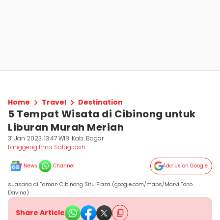
Home
Travel
Destination
5 Tempat Wisata di Cibinong untuk
Liburan Murah Meriah
31 Jan 2023, 13:47 WIB
Kab. Bogor
Langgeng Irma Salugiasih
News
Channel
Add Us on Google
suasana di Taman Cibinong Situ Plaza (google.com/maps/Marvi Tono
Davina)
Share Article