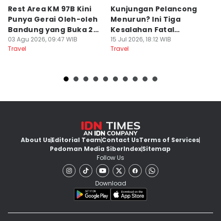
Rest Area KM 97B Kini
Kunjungan Pelancong
4
Punya Gerai Oleh-oleh
Menurun? Ini Tiga
P
Bandung yang Buka 24
Kesalahan Fatal
D
Jam
03 Agu 2026, 09:47 WIB
Pengelola Wisata
15 Jul 2026, 18:12 WIB
K
14
Travel
Travel
Tr
About Us
Editorial Team
Contact Us
Terms of Services
Pedoman Media Siber
Index
Sitemap
Follow Us
Download