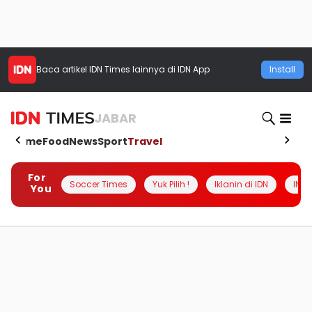
Baca artikel
IDN Times
lainnya di IDN App
Install
JABAR
Home
Food
News
Sport
Travel
For
Soccer Times
Yuk Pilih !
Iklanin di IDN
INSI
You