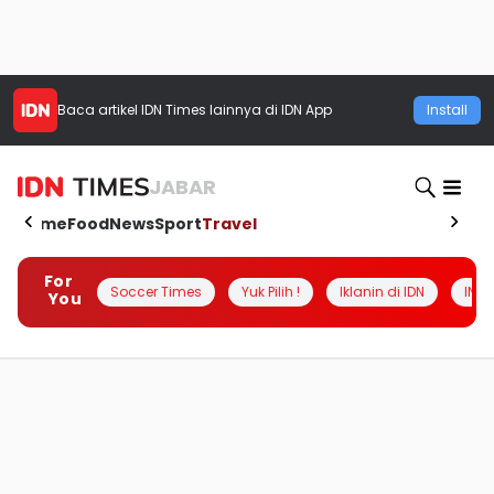
Baca artikel
IDN Times
lainnya di IDN App
Install
JABAR
Home
Food
News
Sport
Travel
For
Soccer Times
Yuk Pilih !
Iklanin di IDN
INSI
You