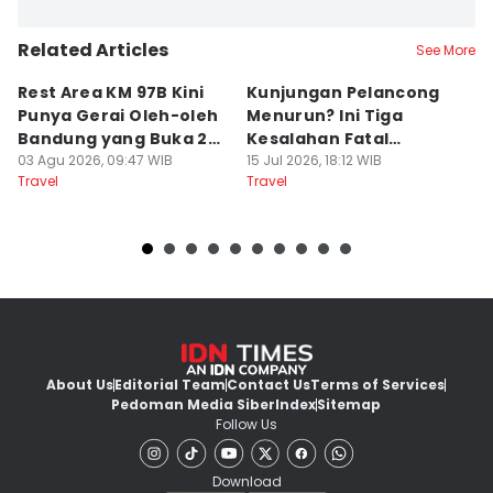
Related Articles
See More
Rest Area KM 97B Kini
Kunjungan Pelancong
4
Punya Gerai Oleh-oleh
Menurun? Ini Tiga
P
Bandung yang Buka 24
Kesalahan Fatal
D
Jam
03 Agu 2026, 09:47 WIB
Pengelola Wisata
15 Jul 2026, 18:12 WIB
K
14
Travel
Travel
Tr
About Us
Editorial Team
Contact Us
Terms of Services
Pedoman Media Siber
Index
Sitemap
Follow Us
Download