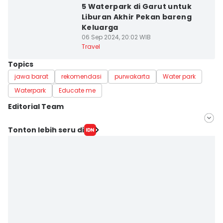
5 Waterpark di Garut untuk
Liburan Akhir Pekan bareng
Keluarga
06 Sep 2024, 20:02 WIB
Travel
Topics
jawa barat
rekomendasi
purwakarta
Water park
Waterpark
Educate me
Editorial Team
Editor
Tonton lebih seru di
Rizna Hidayah
Editor
Retno Rahayu