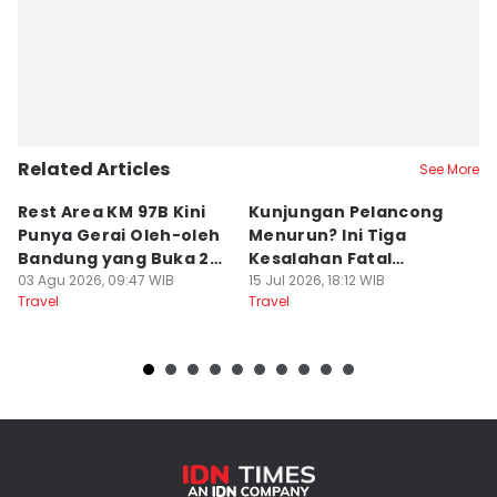
Related Articles
See More
Rest Area KM 97B Kini
Kunjungan Pelancong
4
Punya Gerai Oleh-oleh
Menurun? Ini Tiga
P
Bandung yang Buka 24
Kesalahan Fatal
D
Jam
03 Agu 2026, 09:47 WIB
Pengelola Wisata
15 Jul 2026, 18:12 WIB
K
14
Travel
Travel
Tr