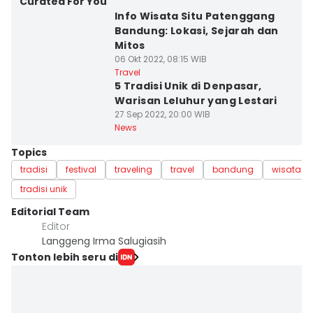
Curated For You
Info Wisata Situ Patenggang
Bandung: Lokasi, Sejarah dan
Mitos
06 Okt 2022, 08:15 WIB
Travel
5 Tradisi Unik di Denpasar,
Warisan Leluhur yang Lestari
27 Sep 2022, 20:00 WIB
News
Topics
tradisi
festival
traveling
travel
bandung
wisata 
tradisi unik
Editorial Team
Editor
Langgeng Irma Salugiasih
Tonton lebih seru di