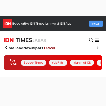
Baca artikel
IDN Times
lainnya di IDN App
Install
JABAR
Home
Food
News
Sport
Travel
For
Soccer Times
Yuk Pilih !
Iklanin di IDN
INSI
You