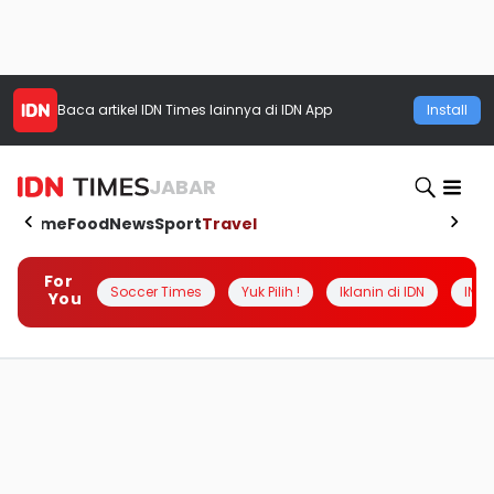
Baca artikel
IDN Times
lainnya di IDN App
Install
JABAR
Home
Food
News
Sport
Travel
For
Soccer Times
Yuk Pilih !
Iklanin di IDN
INSI
You