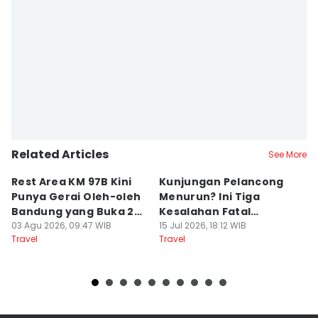
Related Articles
See More
Rest Area KM 97B Kini
Kunjungan Pelancong
4
Punya Gerai Oleh-oleh
Menurun? Ini Tiga
P
Bandung yang Buka 24
Kesalahan Fatal
D
Jam
03 Agu 2026, 09:47 WIB
Pengelola Wisata
15 Jul 2026, 18:12 WIB
K
14
Travel
Travel
Tr