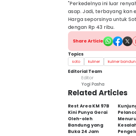
"Perkedelnya ini luar renya
asap. Jadi, terbayang kan e
Harga seporsinya untuk So
dengan Rp 43 ribu.
Share Article
Topics
soto
kuliner
kuliner bandu
Editorial Team
Editor
Yogi Pasha
Related Articles
Rest Area KM 97B
Kunjun
Kini Punya Gerai
Pelanc
Oleh-oleh
Menurun
Bandung yang
Kesala
Buka 24 Jam
Pengel