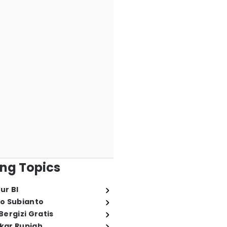
ng Topics
ur BI
o Subianto
ergizi Gratis
ukar Rupiah