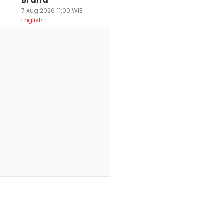
Brand
7 Aug 2026, 11:00 WIB
English
otel di Bandung
Bekas Tambang di
Libur Sekolah di
i Jadi Nomor
Cirebon Berubah
KBPayuk, Main Ai
tu di Dunia Versi
Tenang Jadi
hingga Worksho
ripAdvisor
Ruang Senang
Cokelat
 Jun 2026, 12:54 WIB
16 Jun 2026, 10:43 WIB
05 Jun 2026, 07:41 WIB