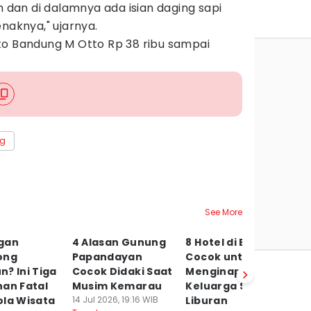
h dan di dalamnya ada isian daging sapi
naknya," ujarnya.
to Bandung M Otto Rp 38 ribu sampai
ng
See More
gan
4 Alasan Gunung
8 Hotel di Bandung
H
ong
Papandayan
Cocok untuk
In
? Ini Tiga
Cocok Didaki Saat
Menginap Bareng
Sa
han Fatal
Musim Kemarau
Keluarga Saat
T
ola Wisata
14 Jul 2026, 19:16 WIB
Liburan
21