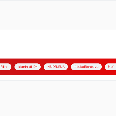
Pilih !
Iklanin di IDN
INSIDENESIA
#LokalBerdaya
Profi