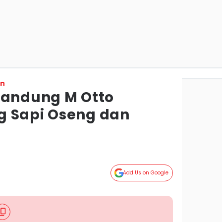
on
Bandung M Otto
g Sapi Oseng dan
g
Add Us on Google