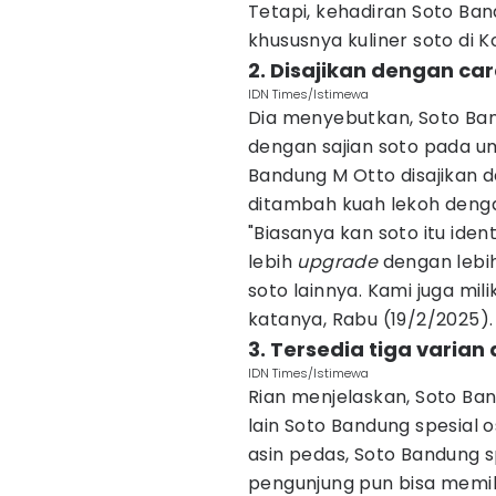
Tetapi, kehadiran Soto Ban
khususnya kuliner soto di 
2. Disajikan dengan ca
IDN Times/Istimewa
Dia menyebutkan, Soto Ban
dengan sajian soto pada 
Bandung M Otto disajikan 
ditambah kuah lekoh denga
"Biasanya kan soto itu ide
lebih
upgrade
dengan lebi
soto lainnya. Kami juga mili
katanya, Rabu (19/2/2025).
3. Tersedia tiga varia
IDN Times/Istimewa
Rian menjelaskan, Soto Ban
lain Soto Bandung spesial 
asin pedas, Soto Bandung spe
pengunjung pun bisa memili