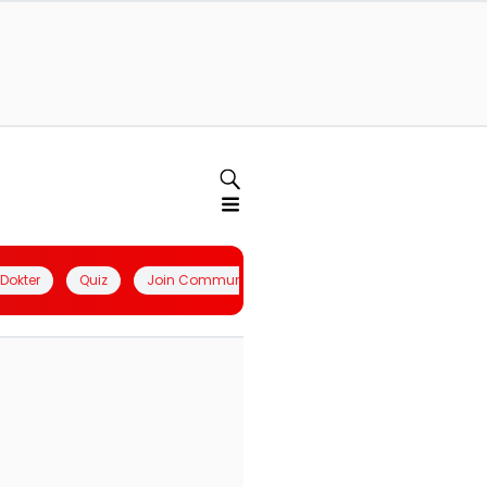
l Dokter
Quiz
Join Community