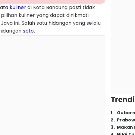
sata
kuliner
di Kota Bandung pasti tidak
pilihan kuliner yang dapat dinikmati
Java ini. Salah satu hidangan yang selalu
 hidangan
soto
.
Trendi
1
.
Gubern
2
.
Prabow
3
.
Makan B
4
.
Nilai T