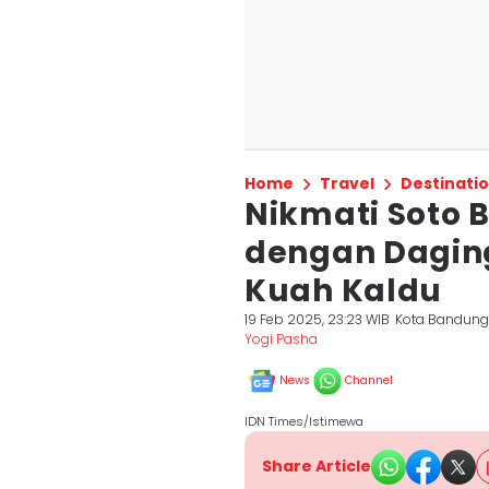
Home
Travel
Destinati
Nikmati Soto 
dengan Dagin
Kuah Kaldu
19 Feb 2025, 23:23 WIB
Kota Bandun
Yogi Pasha
News
Channel
IDN Times/Istimewa
Share Article