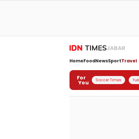
JABAR
Home
Food
News
Sport
Travel
For
Soccer Times
Yuk 
You