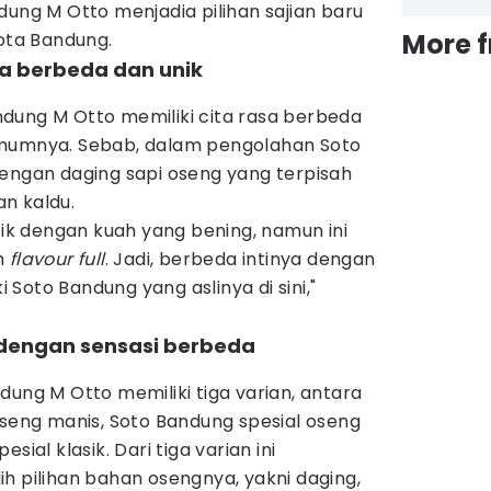
dung M Otto menjadia pilihan sajian baru
More 
Kota Bandung.
ra berbeda dan unik
dung M Otto memiliki cita rasa berbeda
umumnya. Sebab, dalam pengolahan Soto
dengan daging sapi oseng yang terpisah
n kaldu.
ntik dengan kuah yang bening, namun ini
h
flavour full
. Jadi, berbeda intinya dengan
ki Soto Bandung yang aslinya di sini,"
n dengan sensasi berbeda
dung M Otto memiliki tiga varian, antara
oseng manis, Soto Bandung spesial oseng
sial klasik. Dari tiga varian ini
h pilihan bahan osengnya, yakni daging,