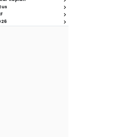
tus
FF
026