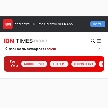
Baca artikel
IDN Times
lainnya di IDN App
Install
JABAR
Home
Food
News
Sport
Travel
For
Soccer Times
Yuk Pilih !
Iklanin di IDN
INSI
You