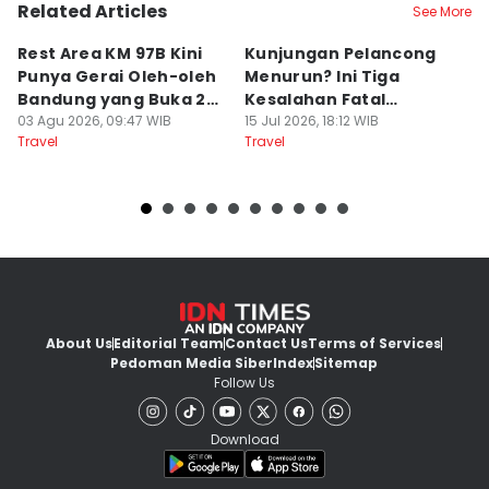
Related Articles
See More
Rest Area KM 97B Kini
Kunjungan Pelancong
4
Punya Gerai Oleh-oleh
Menurun? Ini Tiga
P
Bandung yang Buka 24
Kesalahan Fatal
D
Jam
03 Agu 2026, 09:47 WIB
Pengelola Wisata
15 Jul 2026, 18:12 WIB
K
14
Travel
Travel
Tr
About Us
Editorial Team
Contact Us
Terms of Services
Pedoman Media Siber
Index
Sitemap
Follow Us
Download