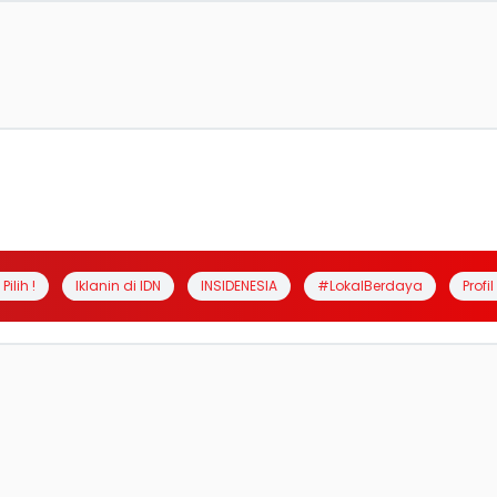
Pilih !
Iklanin di IDN
INSIDENESIA
#LokalBerdaya
Profi