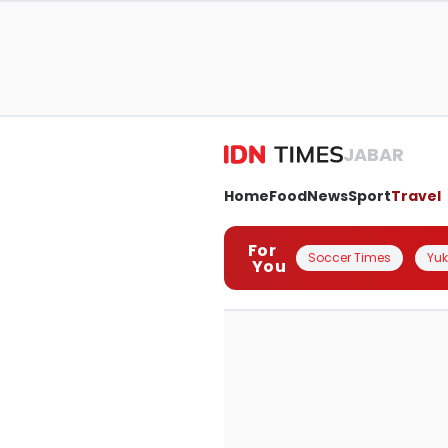
JABAR
Home
Food
News
Sport
Travel
For
Soccer Times
Yuk 
You