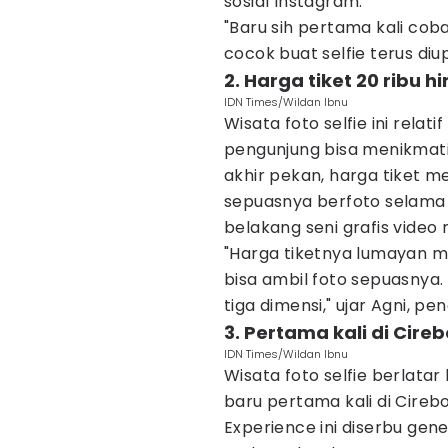
sosial Instagram.
"Baru sih pertama kali coba
cocok buat selfie terus diu
2. Harga tiket 20 ribu h
IDN Times/Wildan Ibnu
Wisata foto selfie ini rela
pengunjung bisa menikmati s
akhir pekan, harga tiket m
sepuasnya berfoto selama 
belakang seni grafis video
"Harga tiketnya lumayan mu
bisa ambil foto sepuasny
tiga dimensi," ujar Agni, pen
3. Pertama kali di Cire
IDN Times/Wildan Ibnu
Wisata foto selfie berlatar
baru pertama kali di Cireb
Experience ini diserbu gener