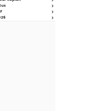
tus
FF
026