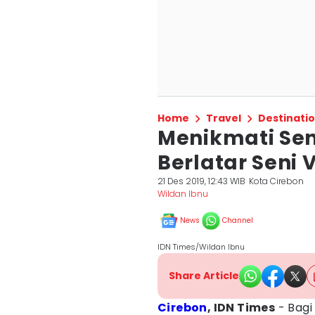
Home
Travel
Destinati
Menikmati Sen
Berlatar Seni 
21 Des 2019, 12:43 WIB
Kota Cirebon
Wildan Ibnu
News
Channel
IDN Times/Wildan Ibnu
Share Article
Cirebon
, IDN Times
- Bagi