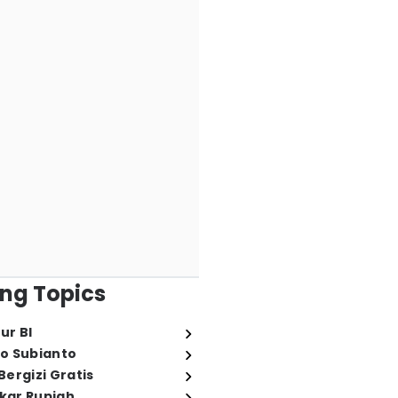
ng Topics
ur BI
o Subianto
ergizi Gratis
ukar Rupiah