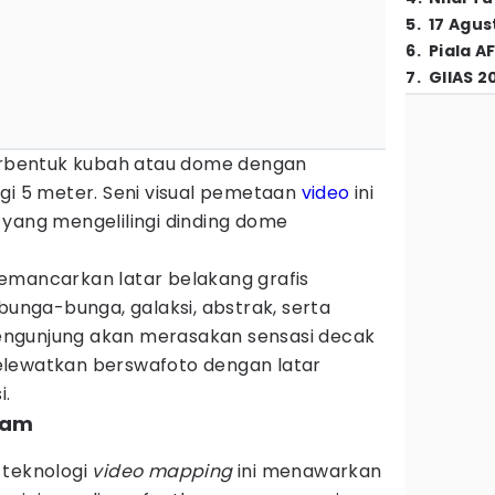
5
.
17 Agus
6
.
Piala A
7
.
GIIAS 2
erbentuk kubah atau dome dengan
gi 5 meter. Seni visual pemetaan
video
ini
 yang mengelilingi dinding dome
emancarkan latar belakang grafis
 bunga-bunga, galaksi, abstrak, serta
ngunjung akan merasakan sensasi decak
elewatkan berswafoto dengan latar
i.
gram
 teknologi
video mapping
ini menawarkan