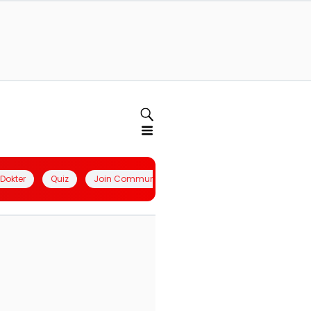
l Dokter
Quiz
Join Community