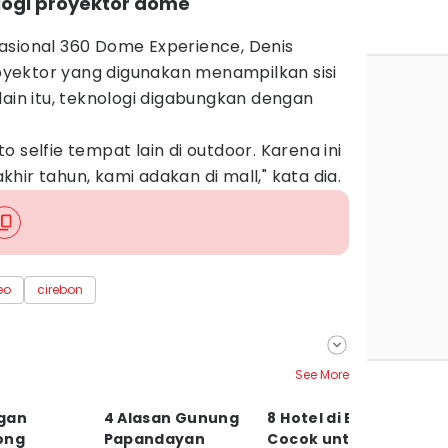
ogi proyektor dome
asional 360 Dome Experience, Denis
yektor yang digunakan menampilkan sisi
lain itu, teknologi digabungkan dengan
 selfie tempat lain di outdoor. Karena ini
hir tahun, kami adakan di mall," kata dia.
eo
cirebon
See More
gan
4 Alasan Gunung
8 Hotel di Bandung
H
ong
Papandayan
Cocok untuk
In