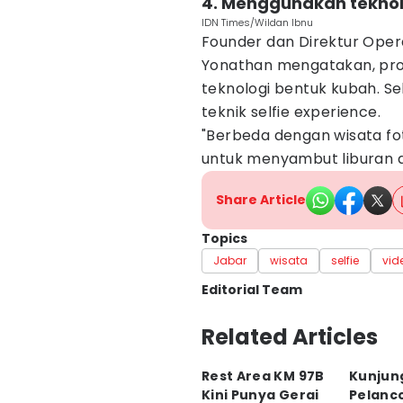
4. Menggunakan teknol
IDN Times/Wildan Ibnu
Founder dan Direktur Oper
Yonathan mengatakan, pro
teknologi bentuk kubah. Se
teknik selfie experience.
"Berbeda dengan wisata foto
untuk menyambut liburan ak
Share Article
Topics
Jabar
wisata
selfie
vid
Editorial Team
Editor
Related Articles
Wildan Ibnu
Rest Area KM 97B
Kunjun
Editor
Kini Punya Gerai
Pelanc
Yogi Pasha