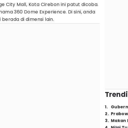
e City Mall, Kota Cirebon ini patut dicoba.
nama 360 Dome Experience. Di sini, anda
erada di dimensi lain.
Trendi
1
.
Gubern
2
.
Prabow
3
.
Makan B
4
.
Nilai T