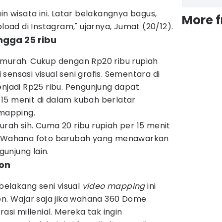
in wisata ini. Latar belakangnya bagus,
More 
pload di Instagram," ujarnya, Jumat (20/12).
ingga 25 ribu
tif murah. Cukup dengan Rp20 ribu rupiah
ensasi visual seni grafis. Sementara di
enjadi Rp25 ribu. Pengunjung dapat
15 menit di dalam kubah berlatar
 mapping.
rah sih. Cuma 20 ribu rupiah per 15 menit
a. Wahana foto barubah yang menawarkan
gunjung lain.
bon
 belakang seni visual
video
mapping
ini
on. Wajar saja jika wahana 360 Dome
asi millenial. Mereka tak ingin