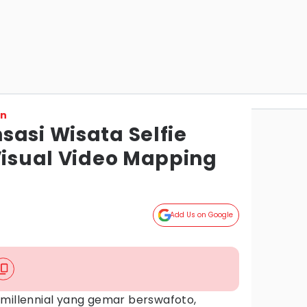
on
sasi Wisata Selfie
Visual Video Mapping
Add Us on Google
 millennial yang gemar berswafoto,