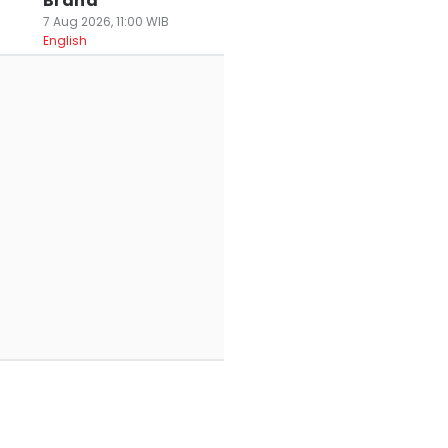
Brand
7 Aug 2026, 11:00 WIB
English
otel di Bandung
Bekas Tambang di
Libur Sekolah di
i Jadi Nomor
Cirebon Berubah
KBPayuk, Main Ai