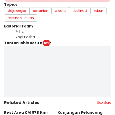
Topics
Majalengka
pertanian
wisata
destinasi
kebun
destinasi liburan
Editorial Team
Editor
Yogi Pasha
Tonton lebih seru di
Related Articles
See More
Rest Area KM 97B Kini
Kunjungan Pelancong
4