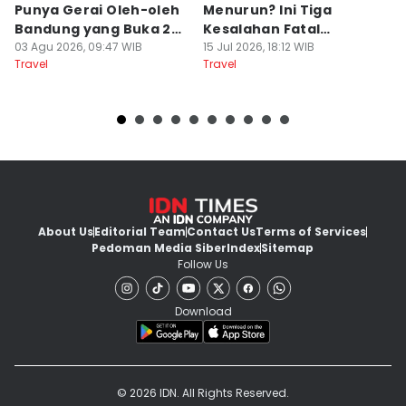
Punya Gerai Oleh-oleh
Menurun? Ini Tiga
P
Bandung yang Buka 24
Kesalahan Fatal
D
Jam
03 Agu 2026, 09:47 WIB
Pengelola Wisata
15 Jul 2026, 18:12 WIB
K
14
Travel
Travel
Tr
About Us
Editorial Team
Contact Us
Terms of Services
Pedoman Media Siber
Index
Sitemap
Follow Us
Download
© 2026 IDN. All Rights Reserved.