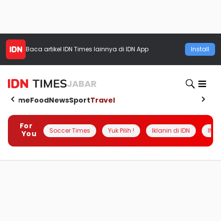
Baca artikel
IDN Times
lainnya di IDN App
Install
JABAR
Home
Food
News
Sport
Travel
For
Soccer Times
Yuk Pilih !
Iklanin di IDN
INSI
You