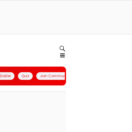
l Dokter
Quiz
Join Community