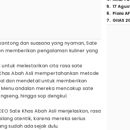
5
.
17 Agus
6
.
Piala A
7
.
GIIAS 2
 kantong dan suasana yang nyaman, Sate
en memberikan pengalaman kuliner yang
untuk melestarikan cita rasa sate
te Khas Abah Asli mempertahankan metode
al dan mendetail untuk memberikan
. Menu andalan mereka mencakup sate
tongseng, hingga sop dengkul.
CEO Sate Khas Abah Asli menjelaskan, rasa
bilang otentik, karena mereka serius
g sudah ada sejak dulu.