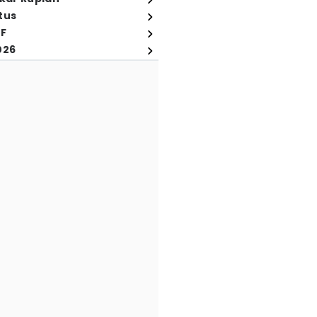
tus
FF
026