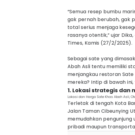
“Semua resep bumbu marinas
gak pernah berubah, gak p
total serius menjaga keseg
rasanya otentik,” ujar Dika
Times, Kamis (27/2/2025).
Sebagai sate yang dimasak
Abah Asli tentu memiliki st
menjangkau restoran Sate
mereka? Intip di bawah ini, 
1. Lokasi strategis da
Lokasi dan Harga Sate Khas Abah Asli, Ot
Terletak di tengah Kota Ban
Jalan Taman Cibeunying Uta
memudahkan pengunjung u
pribadi maupun transport