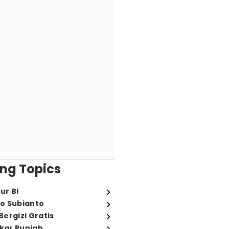
ng Topics
ur BI
o Subianto
ergizi Gratis
ukar Rupiah