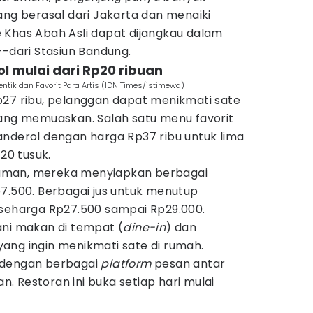
ang berasal dari Jakarta dan menaiki
 Khas Abah Asli dapat dijangkau dalam
--dari Stasiun Bandung.
l mulai dari Rp20 ribuan
entik dan Favorit Para Artis (IDN Times/istimewa)
p27 ribu, pelanggan dapat menikmati sate
yang memuaskan. Salah satu menu favorit
anderol dengan harga Rp37 ribu untuk lima
 20 tusuk.
minuman, mereka menyiapkan berbagai
7.500. Berbagai jus untuk menutup
 seharga Rp27.500 sampai Rp29.000.
ani makan di tempat (
dine-in
) dan
ang ingin menikmati sate di rumah.
 dengan berbagai
platform
pesan antar
 Restoran ini buka setiap hari mulai