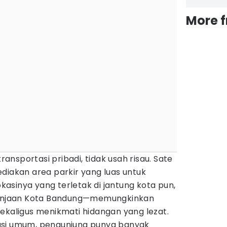
More 
nsportasi pribadi, tidak usah risau. Sate
diakan area parkir yang luas untuk
asinya yang terletak di jantung kota pun,
elanjaan Kota Bandung—memungkinkan
ekaligus menikmati hidangan yang lezat.
asi umum, pengunjung punya banyak