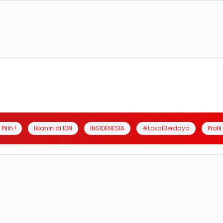
Pilih !
Iklanin di IDN
INSIDENESIA
#LokalBerdaya
Profi