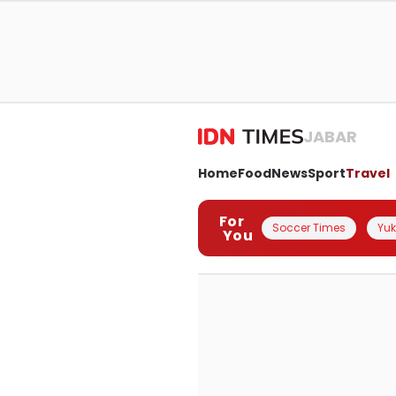
JABAR
Home
Food
News
Sport
Travel
For
Soccer Times
Yuk 
You