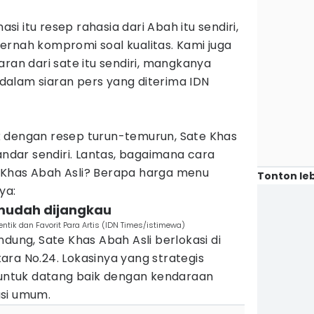
i itu resep rahasia dari Abah itu sendiri,
ernah kompromi soal kualitas. Kami juga
aran dari sate itu sendiri, mangkanya
, dalam siaran pers yang diterima IDN
 dengan resep turun-temurun, Sate Khas
andar sendiri. Lantas, bagaimana cara
 Khas Abah Asli? Berapa harga menu
Tonton leb
ya:
n mudah dijangkau
entik dan Favorit Para Artis (IDN Times/istimewa)
dung, Sate Khas Abah Asli berlokasi di
ra No.24. Lokasinya yang strategis
ntuk datang baik dengan kendaraan
asi umum.