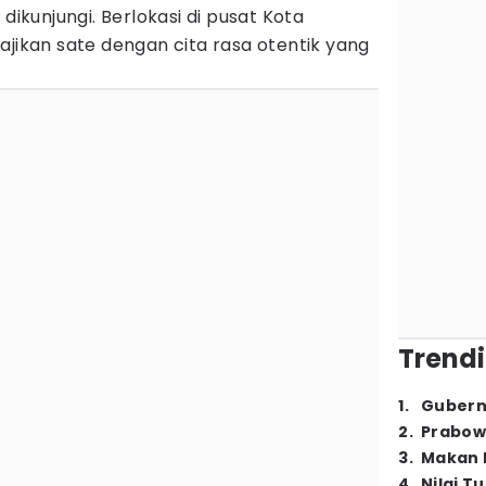
 dikunjungi. Berlokasi di pusat Kota
ajikan sate dengan cita rasa otentik yang
Trendi
1
.
Gubern
2
.
Prabow
3
.
Makan B
4
.
Nilai T