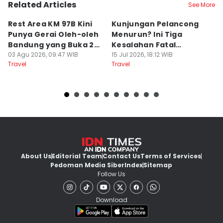
Related Articles
See More
Rest Area KM 97B Kini
Kunjungan Pelancong
4
Punya Gerai Oleh-oleh
Menurun? Ini Tiga
P
Bandung yang Buka 24
Kesalahan Fatal
D
Jam
03 Agu 2026, 09:47 WIB
Pengelola Wisata
15 Jul 2026, 18:12 WIB
K
14
Travel
Travel
Tr
About Us
Editorial Team
Contact Us
Terms of Services
Pedoman Media Siber
Index
Sitemap
Follow Us
Download