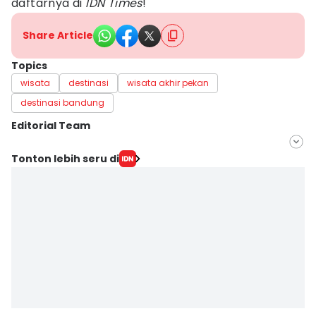
daftarnya di
IDN Times
!
Share Article
Topics
wisata
destinasi
wisata akhir pekan
destinasi bandung
Editorial Team
Editor
Tonton lebih seru di
Yogi Pasha
Editor
Debbie Sutrisno