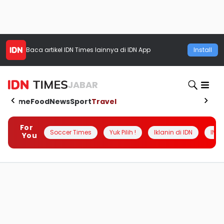
Baca artikel
IDN Times
lainnya di IDN App
Install
JABAR
Home
Food
News
Sport
Travel
For
Soccer Times
Yuk Pilih !
Iklanin di IDN
INSI
You