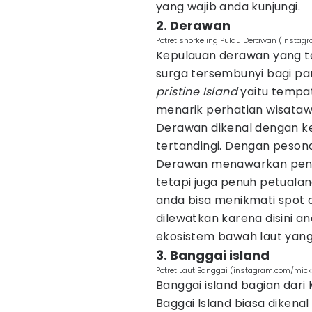
yang wajib anda kunjungi.
2. Derawan
Potret snorkeling Pulau Derawan (instag
Kepulauan derawan yang t
surga tersembunyi bagi para
pristine Island
yaitu tempat
menarik perhatian wisata
Derawan dikenal dengan k
tertandingi. Dengan pesona
Derawan menawarkan penga
tetapi juga penuh petualan
anda bisa menikmati spot d
dilewatkan karena disini a
ekosistem bawah laut yang
3. Banggai island
Potret Laut Banggai (instagram.com/mic
Banggai island bagian dari
Baggai Island biasa dikena