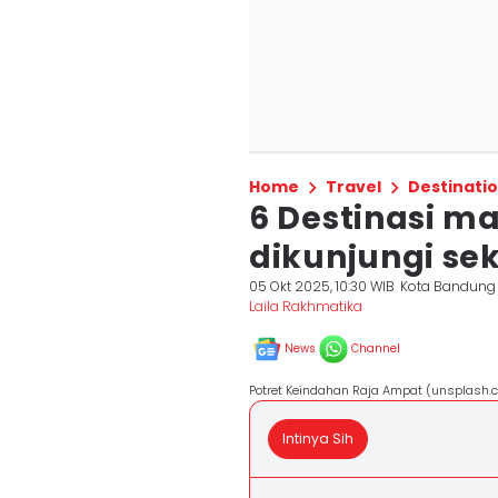
Home
Travel
Destinati
6 Destinasi ma
dikunjungi se
05 Okt 2025, 10:30 WIB
Kota Bandung
Laila Rakhmatika
News
Channel
Potret Keindahan Raja Ampat (unsplash.
Intinya Sih