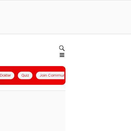
l Dokter
Quiz
Join Community