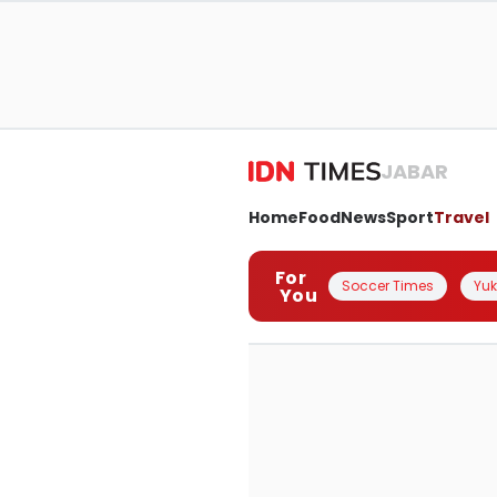
JABAR
Home
Food
News
Sport
Travel
For
Soccer Times
Yuk 
You