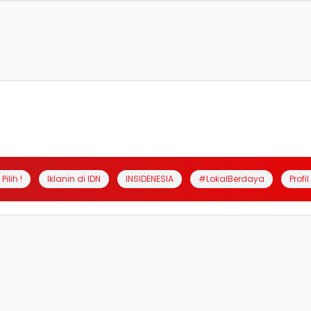
Pilih !
Iklanin di IDN
INSIDENESIA
#LokalBerdaya
Profi