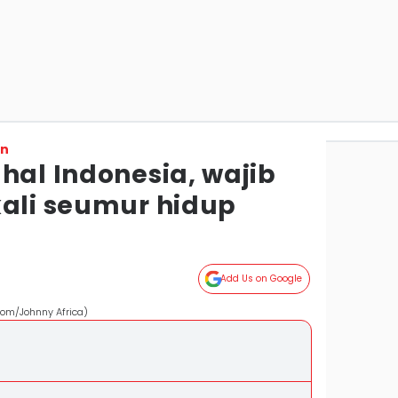
on
hal Indonesia, wajib
kali seumur hidup
Add Us on Google
com/Johnny Africa)