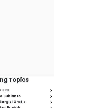
ng Topics
ur BI
o Subianto
ergizi Gratis
ukar Rupiah