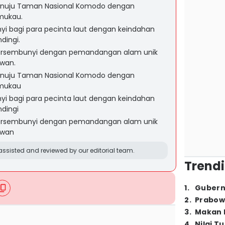
enuju Taman Nasional Komodo dengan
mukau.
yi bagi para pecinta laut dengan keindahan
dingi.
 tersembunyi dengan pemandangan alam unik
wan.
enuju Taman Nasional Komodo dengan
mukau
yi bagi para pecinta laut dengan keindahan
ndingi
 tersembunyi dengan pemandangan alam unik
awan
ssisted and reviewed by our editorial team.
Trendi
1
.
Gubern
2
.
Prabow
3
.
Makan B
4
.
Nilai T