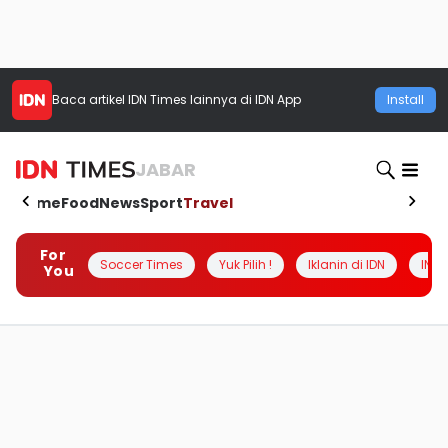
Baca artikel
IDN Times
lainnya di IDN App
Install
JABAR
Home
Food
News
Sport
Travel
For
Soccer Times
Yuk Pilih !
Iklanin di IDN
INSI
You