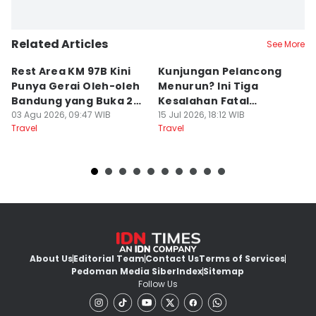
Related Articles
See More
Rest Area KM 97B Kini
Kunjungan Pelancong
4
Punya Gerai Oleh-oleh
Menurun? Ini Tiga
P
Bandung yang Buka 24
Kesalahan Fatal
D
Jam
03 Agu 2026, 09:47 WIB
Pengelola Wisata
15 Jul 2026, 18:12 WIB
K
14
Travel
Travel
Tr
About Us
Editorial Team
Contact Us
Terms of Services
Pedoman Media Siber
Index
Sitemap
Follow Us