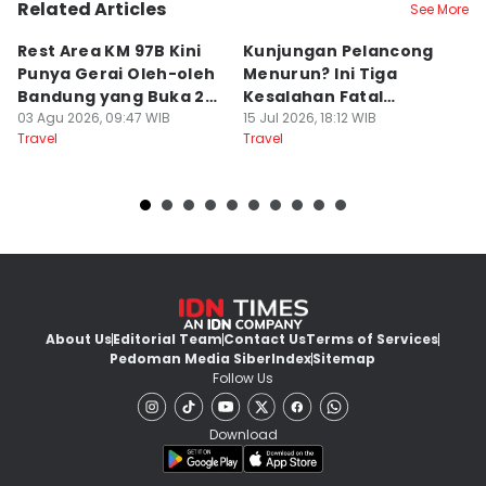
Related Articles
See More
Rest Area KM 97B Kini
Kunjungan Pelancong
4
Punya Gerai Oleh-oleh
Menurun? Ini Tiga
P
Bandung yang Buka 24
Kesalahan Fatal
D
Jam
03 Agu 2026, 09:47 WIB
Pengelola Wisata
15 Jul 2026, 18:12 WIB
K
14
Travel
Travel
Tr
About Us
Editorial Team
Contact Us
Terms of Services
Pedoman Media Siber
Index
Sitemap
Follow Us
Download