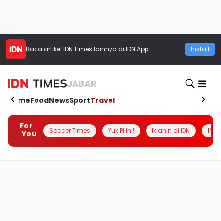
Baca artikel
IDN Times
lainnya di IDN App
Install
JABAR
Home
Food
News
Sport
Travel
For
Soccer Times
Yuk Pilih !
Iklanin di IDN
INSI
You