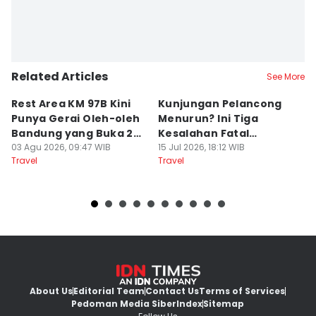
Related Articles
See More
Rest Area KM 97B Kini
Kunjungan Pelancong
4
Punya Gerai Oleh-oleh
Menurun? Ini Tiga
P
Bandung yang Buka 24
Kesalahan Fatal
D
Jam
03 Agu 2026, 09:47 WIB
Pengelola Wisata
15 Jul 2026, 18:12 WIB
K
14
Travel
Travel
Tr
About Us
Editorial Team
Contact Us
Terms of Services
Pedoman Media Siber
Index
Sitemap