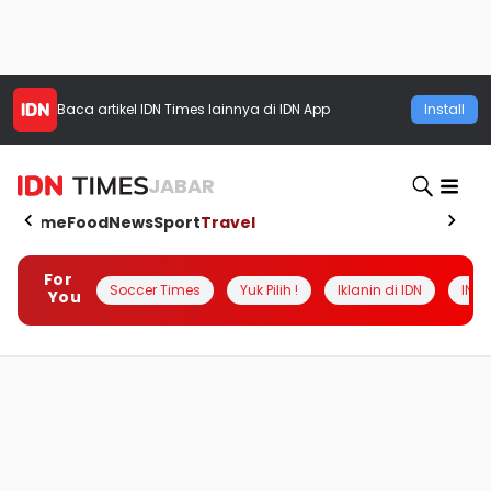
Baca artikel
IDN Times
lainnya di IDN App
Install
JABAR
Home
Food
News
Sport
Travel
For
Soccer Times
Yuk Pilih !
Iklanin di IDN
INSI
You