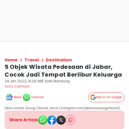
Home
Travel
Destination
5 Objek Wisata Pedesaan di Jabar,
Cocok Jadi Tempat Berlibur Keluarga
29 Jan 2022, 14:28 WIB
Kota Bandung
Azzis Zulkhairil
News
Channel
Add Us on Google
Desa wisata Saung Ciburial, Garut (instagram.com/pesonasaungciburial)
Share Article