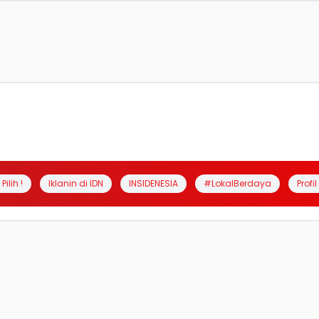
Pilih !
Iklanin di IDN
INSIDENESIA
#LokalBerdaya
Profi