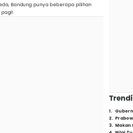
peda, Bandung punya beberapa pilihan
 pagi!
Trendi
1
.
Gubern
2
.
Prabow
3
.
Makan B
4
.
Nilai T