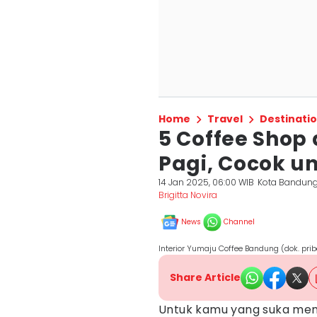
Home
Travel
Destinati
5 Coffee Shop
Pagi, Cocok u
14 Jan 2025, 06:00 WIB
Kota Bandun
Brigitta Novira
News
Channel
Interior Yumaju Coffee Bandung (dok. priba
Share Article
Untuk kamu yang suka memu