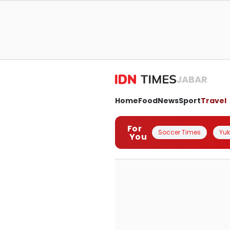
JABAR
Home
Food
News
Sport
Travel
For
Soccer Times
Yuk 
You