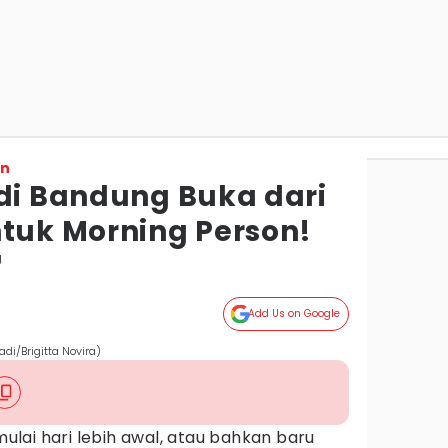
on
 di Bandung Buka dari
ntuk Morning Person!
g
Add Us on Google
di/Brigitta Novira)
lai hari lebih awal, atau bahkan baru