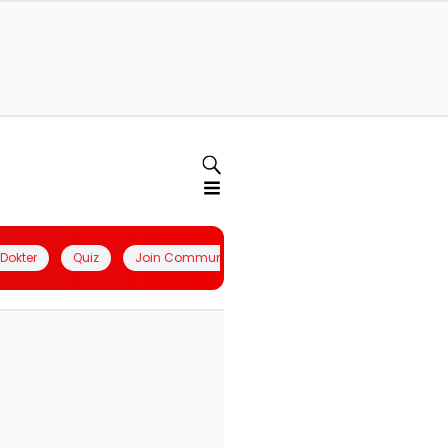
l Dokter
Quiz
Join Community