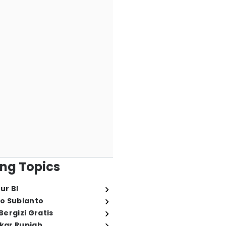
ng Topics
ur BI
o Subianto
ergizi Gratis
ukar Rupiah